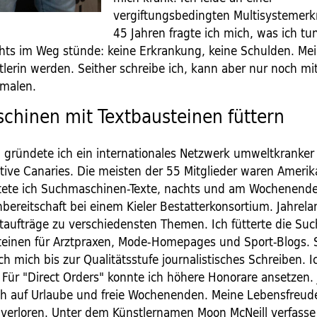
vergiftungsbedingten Multisystemerk
45 Jahren fragte ich mich, was ich tu
hts im Weg stünde: keine Erkrankung, keine Schulden. Me
tlerin werden. Seither schreibe ich, kann aber nur noch mi
 malen.
hinen mit Textbausteinen füttern
n gründete ich ein internationales Netzwerk umweltkranker
ive Canaries. Die meisten der 55 Mitglieder waren Amerik
tete ich Suchmaschinen-Texte, nachts und am Wochenende
onbereitschaft bei einem Kieler Bestatterkonsortium. Jahrel
taufträge zu verschiedensten Themen. Ich fütterte die S
teinen für Arztpraxen, Mode-Homepages und Sport-Blogs. 
 ich mich bis zur Qualitätsstufe journalistisches Schreiben. 
ür "Direct Orders" konnte ich höhere Honorare ansetzen. 
ich auf Urlaube und freie Wochenenden. Meine Lebensfreud
 verloren. Unter dem Künstlernamen Moon McNeill verfasse