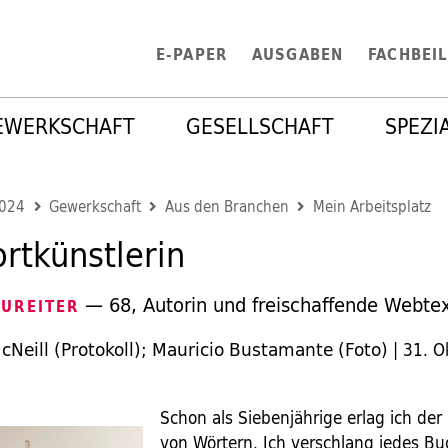
E-PAPER
AUSGABEN
FACHBEI
EWERKSCHAFT
GESELLSCHAFT
SPEZI
2024
Gewerkschaft
Aus den Branchen
Mein Arbeitsplatz
rtkünstlerin
— 68, Autorin und freischaffende Webtex
EUREITER
Neill (Protokoll); Mauricio Bustamante (Foto)
|
31. O
Schon als Siebenjährige erlag ich der 
von Wörtern. Ich verschlang jedes Bu