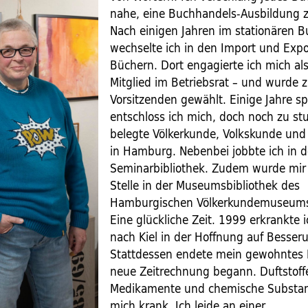
nahe, eine Buchhandels-Ausbildung 
Nach einigen Jahren im stationären 
wechselte ich in den Import und Expo
Büchern. Dort engagierte ich mich als 
Mitglied im Betriebsrat – und wurde z
Vorsitzenden gewählt. Einige Jahre sp
entschloss ich mich, doch noch zu stu
belegte Völkerkunde, Volkskunde und 
in Hamburg. Nebenbei jobbte ich in d
Seminarbibliothek. Zudem wurde mir 
Stelle in der Museumsbibliothek des
Hamburgischen Völkerkundemuseums
Eine glückliche Zeit. 1999 erkrankte 
nach Kiel in der Hoffnung auf Besser
Stattdessen endete mein gewohntes 
neue Zeitrechnung begann. Duftstoff
Medikamente und chemische Substa
mich krank. Ich leide an einer