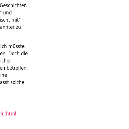
 Geschichten
n" und
scht mit"
kannter zu
 Ich müsste
en. Doch die
icher
en betroffen.
eine
fasst solche
rin.html