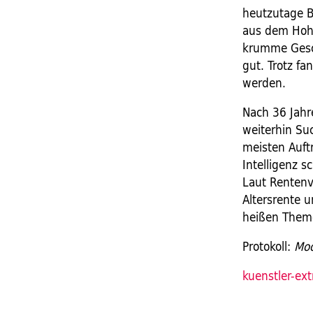
heutzutage B
aus dem Hohe
krumme Gesch
gut. Trotz fa
werden.
Nach 36 Jahr
weiterhin S
meisten Auft
Intelligenz 
Laut Rentenve
Altersrente u
heißen Theme
Protokoll:
Moo
kuenstler-ex