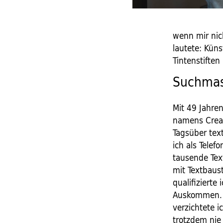
wenn mir nic
lautete: Küns
Tintenstiften
Suchmasc
Mit 49 Jahre
namens Creat
Tagsüber tex
ich als Telef
tausende Tex
mit Textbaus
qualifizierte
Auskommen. F
verzichtete 
trotzdem nie