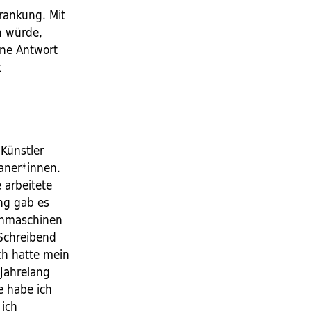
rankung. Mit
n würde,
ine Antwort
t
 Künstler
aner*innen.
 arbeitete
ang gab es
uchmaschinen
Schreibend
Ich hatte mein
Jahrelang
e habe ich
 ich