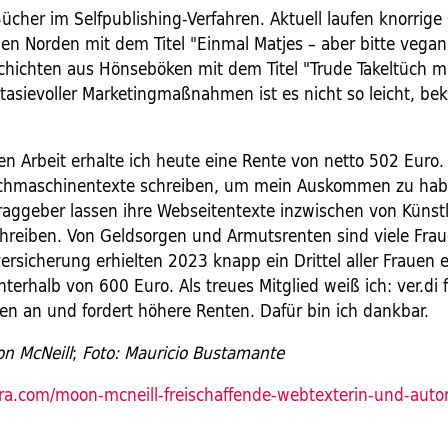
ücher im Selfpublishing-Verfahren. Aktuell laufen knorrige
n Norden mit dem Titel "Einmal Matjes – aber bitte vega
ichten aus Hönseböken mit dem Titel "Trude Takeltüch mi
ntasievoller Marketingmaßnahmen ist es nicht so leicht, be
en Arbeit erhalte ich heute eine Rente von netto 502 Euro.
uchmaschinentexte schreiben, um mein Auskommen zu hab
raggeber lassen ihre Webseitentexte inzwischen von Künstl
schreiben. Von Geldsorgen und Armutsrenten sind viele Frau
rsicherung erhielten 2023 knapp ein Drittel aller Frauen 
nterhalb von 600 Euro. Als treues Mitglied weiß ich: ver.di 
n an und fordert höhere Renten. Dafür bin ich dankbar.
n McNeill
;
Foto:
Mauricio Bustamante
tra.com/moon-mcneill-freischaffende-webtexterin-und-auto