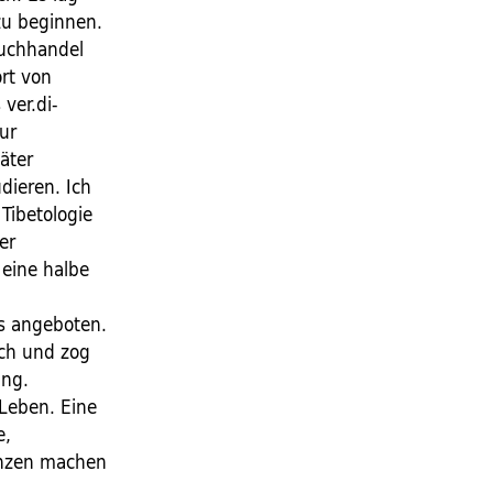
zu beginnen.
Buchhandel
rt von
ver.di-
ur
äter
dieren. Ich
Tibetologie
er
eine halbe
 angeboten.
ich und zog
ung.
Leben. Eine
e,
nzen machen