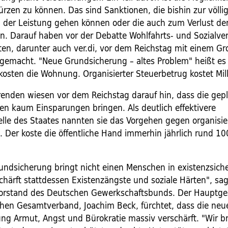
ürzen zu können. Das sind Sanktionen, die bishin zur völli
 der Leistung gehen können oder die auch zum Verlust d
n. Darauf haben vor der Debatte Wohlfahrts- und Sozialv
en, darunter auch ver.di, vor dem Reichstag mit einem Gr
emacht. "Neue Grundsicherung – altes Problem" heißt es 
kosten die Wohnung. Organisierter Steuerbetrug kostet Mill
erenden wiesen vor dem Reichstag darauf hin, dass die gep
en kaum Einsparungen bringen. Als deutlich effektivere
le des Staates nannten sie das Vorgehen gegen organisie
 Der koste die öffentliche Hand immerhin jährlich rund 100
undsicherung bringt nicht einen Menschen in existenzsiche
härft stattdessen Existenzängste und soziale Härten", sagt
Vorstand des Deutschen Gewerkschaftsbunds. Der Hauptge
schen Gesamtverband, Joachim Beck, fürchtet, dass die neu
ng Armut, Angst und Bürokratie massiv verschärft. "Wir 