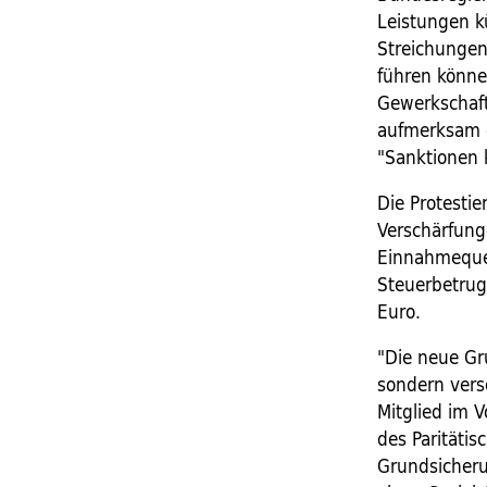
Leistungen k
Streichungen
führen könne
Gewerkschaft
aufmerksam g
"Sanktionen 
Die Protesti
Verschärfung
Einnahmequel
Steuerbetrug.
Euro.
"Die neue Gr
sondern versc
Mitglied im 
des Paritäti
Grundsicheru