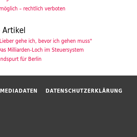
möglich – rechtlich verboten
 Artikel
Lieber gehe ich, bevor ich gehen muss"
as Milliarden-Loch im Steuersystem
ndspurt für Berlin
MEDIADATEN
DATENSCHUTZERKLÄRUNG