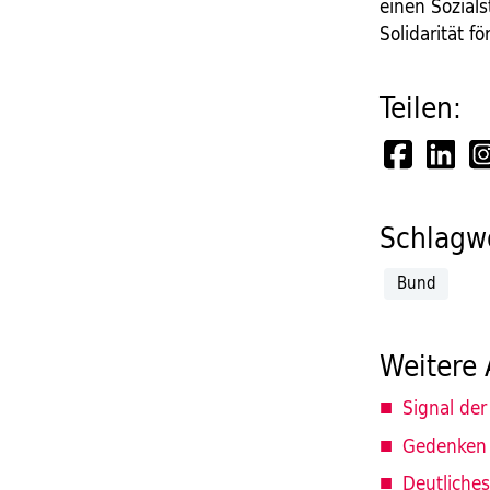
einen Sozials
Solidarität f
Teilen:
Schlagwö
Bund
Weitere 
Signal der
Gedenken 
Deutliches