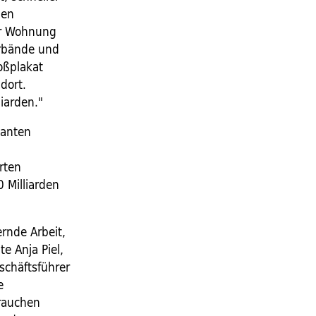
gen
er Wohnung
erbände und
oßplakat
dort.
iarden."
lanten
rten
 Milliarden
rnde Arbeit,
e Anja Piel,
schäftsführer
e
brauchen