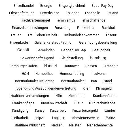
Einzelhandel
Energie
Entgeltgleichheit
Equal Pay Day
Erbschaftsteuer
Erwerbslose
Erzieher
Essanelle
Estland
Fachkräftemangel
Feminismus
Filmschaffende
Finanzdienstleistungen
Forschung
Frankenthal
Frankfurt
Frauen
Frau Leben Freiheit
Freihandelsabkommen
Friseur
Friseurkette
Galeria Karstadt Kaufhof
Gefährdungsbeurteilung
Gehalt
Gemeinden
Gender Pay Gap
Gesundheit
Hamburg
Gewerkschaftsjugend
Gleichstellung
Handel
Hamburger Hafen
Hannover
Hessen
Histadrut
H&M
Homeoffice
Homeschooling
Insolvenz
Internationaler Frauentag
Internationales
Iran
Israel
Jugend- und Auszubildendenvertretung
Klier
Klimageld
Koalitionsverhandlungen
Köln
Kommunen
Krankenhäuser
Krankenpflege
Kreativwirtschaft
Kultur
Kulturschaffende
Kündigung
Kunst
Kurzarbeit
Kurzarbeitergeld
Länder
Leiharbeit
Leipzig
Logistik
Lohnsteuerservice
Mainz
Maritime Wirtschaft
Medien
Meister
Menschenrechte