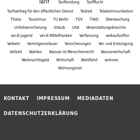
Tarif
Tarifbindung
Tarifflucht
Tarifvertrag für den öffentlichen Dienst
Teilzeit
Telekommunikation
Thalia
Tourismus
TU Berlin
TÜV
TVöD
Überwachung
Unfallversicherung
Urlaub
USA
Veranstaltungsbranche
ver.di Jugend
ver.di Mittelfranken
Verfassung
verkaufsoffen
Verkehr
Vermögenssteuer
Versicherungen
Ver- und Entsorgung
Vollzeit
Wahlen
Wasser ist Menschenrecht
Wasserwirtschaft
Weihnachtsgeld
Wirtschaft
Wohlfahrt
wohnen
Wohnungsnot
KONTAKT
IMPRESSUM
MEDIADATEN
DATENSCHUTZERKLÄRUNG