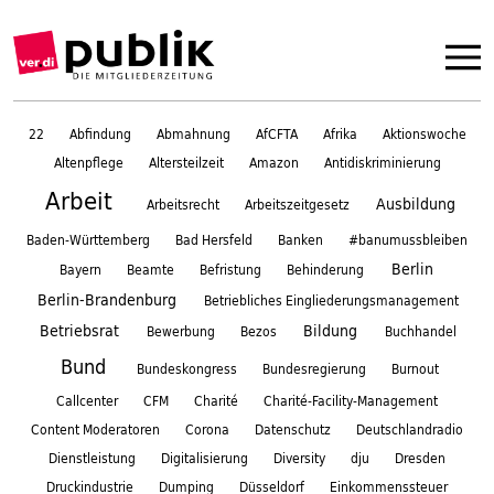
22
Abfindung
Abmahnung
AfCFTA
Afrika
Aktionswoche
Altenpflege
Altersteilzeit
Amazon
Antidiskriminierung
Arbeit
Ausbildung
Arbeitsrecht
Arbeitszeitgesetz
Baden-Württemberg
Bad Hersfeld
Banken
#banumussbleiben
Berlin
Bayern
Beamte
Befristung
Behinderung
Berlin-Brandenburg
Betriebliches Eingliederungsmanagement
Betriebsrat
Bildung
Bewerbung
Bezos
Buchhandel
Bund
Bundeskongress
Bundesregierung
Burnout
Callcenter
CFM
Charité
Charité-Facility-Management
Content Moderatoren
Corona
Datenschutz
Deutschlandradio
Dienstleistung
Digitalisierung
Diversity
dju
Dresden
Druckindustrie
Dumping
Düsseldorf
Einkommenssteuer