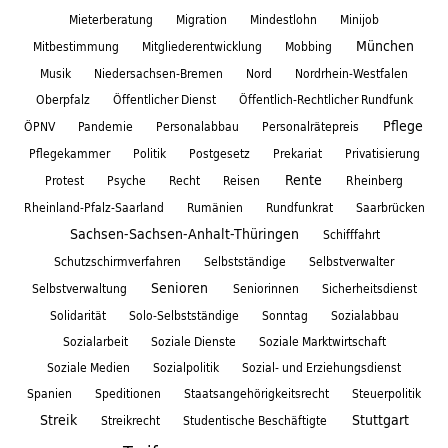
Mieterberatung
Migration
Mindestlohn
Minijob
München
Mitbestimmung
Mitgliederentwicklung
Mobbing
Musik
Niedersachsen-Bremen
Nord
Nordrhein-Westfalen
Oberpfalz
Öffentlicher Dienst
Öffentlich-Rechtlicher Rundfunk
Pflege
ÖPNV
Pandemie
Personalabbau
Personalrätepreis
Pflegekammer
Politik
Postgesetz
Prekariat
Privatisierung
Rente
Protest
Psyche
Recht
Reisen
Rheinberg
Rheinland-Pfalz-Saarland
Rumänien
Rundfunkrat
Saarbrücken
Sachsen-Sachsen-Anhalt-Thüringen
Schifffahrt
Schutzschirmverfahren
Selbstständige
Selbstverwalter
Senioren
Selbstverwaltung
Seniorinnen
Sicherheitsdienst
Solidarität
Solo-Selbstständige
Sonntag
Sozialabbau
Sozialarbeit
Soziale Dienste
Soziale Marktwirtschaft
Soziale Medien
Sozialpolitik
Sozial- und Erziehungsdienst
Spanien
Speditionen
Staatsangehörigkeitsrecht
Steuerpolitik
Streik
Stuttgart
Streikrecht
Studentische Beschäftigte