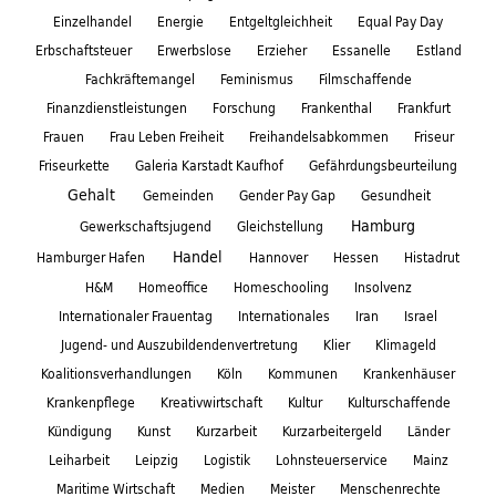
Einzelhandel
Energie
Entgeltgleichheit
Equal Pay Day
Erbschaftsteuer
Erwerbslose
Erzieher
Essanelle
Estland
Fachkräftemangel
Feminismus
Filmschaffende
Finanzdienstleistungen
Forschung
Frankenthal
Frankfurt
Frauen
Frau Leben Freiheit
Freihandelsabkommen
Friseur
Friseurkette
Galeria Karstadt Kaufhof
Gefährdungsbeurteilung
Gehalt
Gemeinden
Gender Pay Gap
Gesundheit
Hamburg
Gewerkschaftsjugend
Gleichstellung
Handel
Hamburger Hafen
Hannover
Hessen
Histadrut
H&M
Homeoffice
Homeschooling
Insolvenz
Internationaler Frauentag
Internationales
Iran
Israel
Jugend- und Auszubildendenvertretung
Klier
Klimageld
Koalitionsverhandlungen
Köln
Kommunen
Krankenhäuser
Krankenpflege
Kreativwirtschaft
Kultur
Kulturschaffende
Kündigung
Kunst
Kurzarbeit
Kurzarbeitergeld
Länder
Leiharbeit
Leipzig
Logistik
Lohnsteuerservice
Mainz
Maritime Wirtschaft
Medien
Meister
Menschenrechte