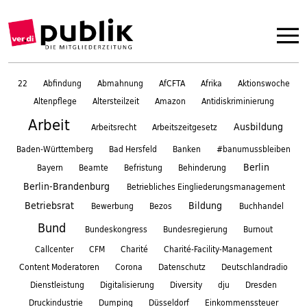
22
Abfindung
Abmahnung
AfCFTA
Afrika
Aktionswoche
Altenpflege
Altersteilzeit
Amazon
Antidiskriminierung
Arbeit
Ausbildung
Arbeitsrecht
Arbeitszeitgesetz
Baden-Württemberg
Bad Hersfeld
Banken
#banumussbleiben
Berlin
Bayern
Beamte
Befristung
Behinderung
Berlin-Brandenburg
Betriebliches Eingliederungsmanagement
Betriebsrat
Bildung
Bewerbung
Bezos
Buchhandel
Bund
Bundeskongress
Bundesregierung
Burnout
Callcenter
CFM
Charité
Charité-Facility-Management
Content Moderatoren
Corona
Datenschutz
Deutschlandradio
Dienstleistung
Digitalisierung
Diversity
dju
Dresden
Druckindustrie
Dumping
Düsseldorf
Einkommenssteuer