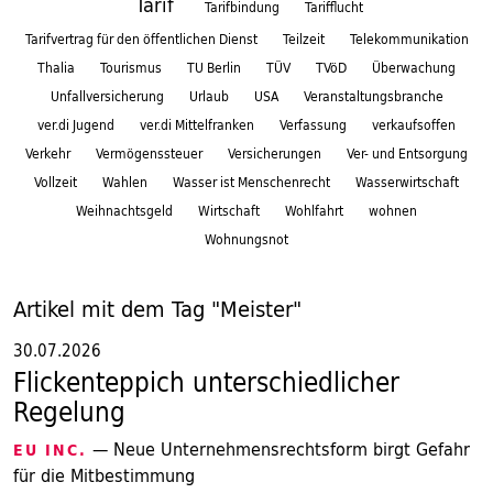
Tarif
Tarifbindung
Tarifflucht
Tarifvertrag für den öffentlichen Dienst
Teilzeit
Telekommunikation
Thalia
Tourismus
TU Berlin
TÜV
TVöD
Überwachung
Unfallversicherung
Urlaub
USA
Veranstaltungsbranche
ver.di Jugend
ver.di Mittelfranken
Verfassung
verkaufsoffen
Verkehr
Vermögenssteuer
Versicherungen
Ver- und Entsorgung
Vollzeit
Wahlen
Wasser ist Menschenrecht
Wasserwirtschaft
Weihnachtsgeld
Wirtschaft
Wohlfahrt
wohnen
Wohnungsnot
Artikel mit dem Tag "Meister"
30.07.2026
Flickenteppich unterschiedlicher
Regelung
— Neue Unternehmensrechtsform birgt Gefahr
EU INC.
für die Mitbestimmung