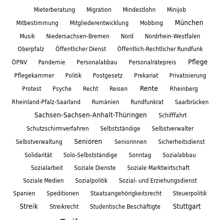
Mieterberatung
Migration
Mindestlohn
Minijob
München
Mitbestimmung
Mitgliederentwicklung
Mobbing
Musik
Niedersachsen-Bremen
Nord
Nordrhein-Westfalen
Oberpfalz
Öffentlicher Dienst
Öffentlich-Rechtlicher Rundfunk
Pflege
ÖPNV
Pandemie
Personalabbau
Personalrätepreis
Pflegekammer
Politik
Postgesetz
Prekariat
Privatisierung
Rente
Protest
Psyche
Recht
Reisen
Rheinberg
Rheinland-Pfalz-Saarland
Rumänien
Rundfunkrat
Saarbrücken
Sachsen-Sachsen-Anhalt-Thüringen
Schifffahrt
Schutzschirmverfahren
Selbstständige
Selbstverwalter
Senioren
Selbstverwaltung
Seniorinnen
Sicherheitsdienst
Solidarität
Solo-Selbstständige
Sonntag
Sozialabbau
Sozialarbeit
Soziale Dienste
Soziale Marktwirtschaft
Soziale Medien
Sozialpolitik
Sozial- und Erziehungsdienst
Spanien
Speditionen
Staatsangehörigkeitsrecht
Steuerpolitik
Streik
Stuttgart
Streikrecht
Studentische Beschäftigte