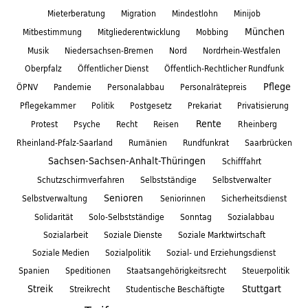
Mieterberatung
Migration
Mindestlohn
Minijob
München
Mitbestimmung
Mitgliederentwicklung
Mobbing
Musik
Niedersachsen-Bremen
Nord
Nordrhein-Westfalen
Oberpfalz
Öffentlicher Dienst
Öffentlich-Rechtlicher Rundfunk
Pflege
ÖPNV
Pandemie
Personalabbau
Personalrätepreis
Pflegekammer
Politik
Postgesetz
Prekariat
Privatisierung
Rente
Protest
Psyche
Recht
Reisen
Rheinberg
Rheinland-Pfalz-Saarland
Rumänien
Rundfunkrat
Saarbrücken
Sachsen-Sachsen-Anhalt-Thüringen
Schifffahrt
Schutzschirmverfahren
Selbstständige
Selbstverwalter
Senioren
Selbstverwaltung
Seniorinnen
Sicherheitsdienst
Solidarität
Solo-Selbstständige
Sonntag
Sozialabbau
Sozialarbeit
Soziale Dienste
Soziale Marktwirtschaft
Soziale Medien
Sozialpolitik
Sozial- und Erziehungsdienst
Spanien
Speditionen
Staatsangehörigkeitsrecht
Steuerpolitik
Streik
Stuttgart
Streikrecht
Studentische Beschäftigte