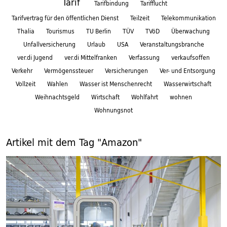
Tarif
Tarifbindung
Tarifflucht
Tarifvertrag für den öffentlichen Dienst
Teilzeit
Telekommunikation
Thalia
Tourismus
TU Berlin
TÜV
TVöD
Überwachung
Unfallversicherung
Urlaub
USA
Veranstaltungsbranche
ver.di Jugend
ver.di Mittelfranken
Verfassung
verkaufsoffen
Verkehr
Vermögenssteuer
Versicherungen
Ver- und Entsorgung
Vollzeit
Wahlen
Wasser ist Menschenrecht
Wasserwirtschaft
Weihnachtsgeld
Wirtschaft
Wohlfahrt
wohnen
Wohnungsnot
Artikel mit dem Tag "Amazon"