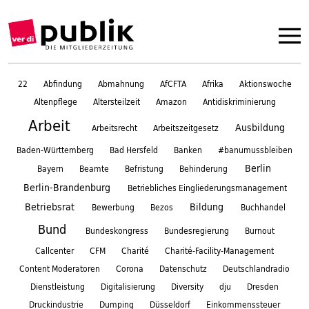
22
Abfindung
Abmahnung
AfCFTA
Afrika
Aktionswoche
Altenpflege
Altersteilzeit
Amazon
Antidiskriminierung
Arbeit
Ausbildung
Arbeitsrecht
Arbeitszeitgesetz
Baden-Württemberg
Bad Hersfeld
Banken
#banumussbleiben
Berlin
Bayern
Beamte
Befristung
Behinderung
Berlin-Brandenburg
Betriebliches Eingliederungsmanagement
Betriebsrat
Bildung
Bewerbung
Bezos
Buchhandel
Bund
Bundeskongress
Bundesregierung
Burnout
Callcenter
CFM
Charité
Charité-Facility-Management
Content Moderatoren
Corona
Datenschutz
Deutschlandradio
Dienstleistung
Digitalisierung
Diversity
dju
Dresden
Druckindustrie
Dumping
Düsseldorf
Einkommenssteuer