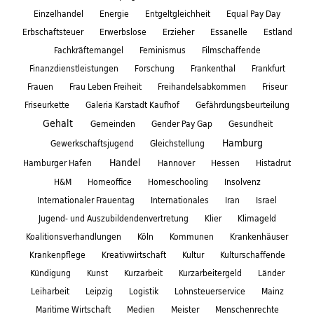
Einzelhandel
Energie
Entgeltgleichheit
Equal Pay Day
Erbschaftsteuer
Erwerbslose
Erzieher
Essanelle
Estland
Fachkräftemangel
Feminismus
Filmschaffende
Finanzdienstleistungen
Forschung
Frankenthal
Frankfurt
Frauen
Frau Leben Freiheit
Freihandelsabkommen
Friseur
Friseurkette
Galeria Karstadt Kaufhof
Gefährdungsbeurteilung
Gehalt
Gemeinden
Gender Pay Gap
Gesundheit
Hamburg
Gewerkschaftsjugend
Gleichstellung
Handel
Hamburger Hafen
Hannover
Hessen
Histadrut
H&M
Homeoffice
Homeschooling
Insolvenz
Internationaler Frauentag
Internationales
Iran
Israel
Jugend- und Auszubildendenvertretung
Klier
Klimageld
Koalitionsverhandlungen
Köln
Kommunen
Krankenhäuser
Krankenpflege
Kreativwirtschaft
Kultur
Kulturschaffende
Kündigung
Kunst
Kurzarbeit
Kurzarbeitergeld
Länder
Leiharbeit
Leipzig
Logistik
Lohnsteuerservice
Mainz
Maritime Wirtschaft
Medien
Meister
Menschenrechte