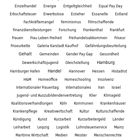
Einzelhandel
Energie
Entgeltgleichheit
Equal Pay Day
Erbschaftsteuer
Erwerbslose
Erzieher
Essanelle
Estland
Fachkräftemangel
Feminismus
Filmschaffende
Finanzdienstleistungen
Forschung
Frankenthal
Frankfurt
Frauen
Frau Leben Freiheit
Freihandelsabkommen
Friseur
Friseurkette
Galeria Karstadt Kaufhof
Gefährdungsbeurteilung
Gehalt
Gemeinden
Gender Pay Gap
Gesundheit
Hamburg
Gewerkschaftsjugend
Gleichstellung
Handel
Hamburger Hafen
Hannover
Hessen
Histadrut
H&M
Homeoffice
Homeschooling
Insolvenz
Internationaler Frauentag
Internationales
Iran
Israel
Jugend- und Auszubildendenvertretung
Klier
Klimageld
Koalitionsverhandlungen
Köln
Kommunen
Krankenhäuser
Krankenpflege
Kreativwirtschaft
Kultur
Kulturschaffende
Kündigung
Kunst
Kurzarbeit
Kurzarbeitergeld
Länder
Leiharbeit
Leipzig
Logistik
Lohnsteuerservice
Mainz
Maritime Wirtschaft
Medien
Meister
Menschenrechte