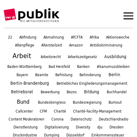
22
Abfindung
Abmahnung
AfCFTA
Afrika
Aktionswoche
Altenpflege
Altersteilzeit
Amazon
Antidiskriminierung
Arbeit
Ausbildung
Arbeitsrecht
Arbeitszeitgesetz
Baden-Württemberg
Bad Hersfeld
Banken
#banumussbleiben
Berlin
Bayern
Beamte
Befristung
Behinderung
Berlin-Brandenburg
Betriebliches Eingliederungsmanagement
Betriebsrat
Bildung
Bewerbung
Bezos
Buchhandel
Bund
Bundeskongress
Bundesregierung
Burnout
Callcenter
CFM
Charité
Charité-Facility-Management
Content Moderatoren
Corona
Datenschutz
Deutschlandradio
Dienstleistung
Digitalisierung
Diversity
dju
Dresden
Druckindustrie
Dumping
Düsseldorf
Einkommenssteuer