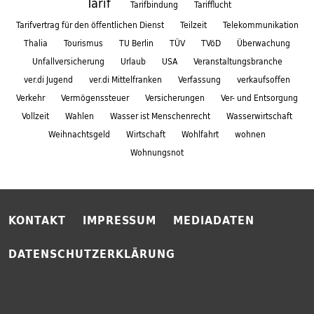
Tarif
Tarifbindung
Tarifflucht
Tarifvertrag für den öffentlichen Dienst
Teilzeit
Telekommunikation
Thalia
Tourismus
TU Berlin
TÜV
TVöD
Überwachung
Unfallversicherung
Urlaub
USA
Veranstaltungsbranche
ver.di Jugend
ver.di Mittelfranken
Verfassung
verkaufsoffen
Verkehr
Vermögenssteuer
Versicherungen
Ver- und Entsorgung
Vollzeit
Wahlen
Wasser ist Menschenrecht
Wasserwirtschaft
Weihnachtsgeld
Wirtschaft
Wohlfahrt
wohnen
Wohnungsnot
KONTAKT
IMPRESSUM
MEDIADATEN
DATENSCHUTZERKLÄRUNG