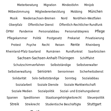
Mieterberatung
Migration
Mindestlohn
Minijob
München
Mitbestimmung
Mitgliederentwicklung
Mobbing
Musik
Niedersachsen-Bremen
Nord
Nordrhein-Westfalen
Oberpfalz
Öffentlicher Dienst
Öffentlich-Rechtlicher Rundfunk
Pflege
ÖPNV
Pandemie
Personalabbau
Personalrätepreis
Pflegekammer
Politik
Postgesetz
Prekariat
Privatisierung
Rente
Protest
Psyche
Recht
Reisen
Rheinberg
Rheinland-Pfalz-Saarland
Rumänien
Rundfunkrat
Saarbrücken
Sachsen-Sachsen-Anhalt-Thüringen
Schifffahrt
Schutzschirmverfahren
Selbstständige
Selbstverwalter
Senioren
Selbstverwaltung
Seniorinnen
Sicherheitsdienst
Solidarität
Solo-Selbstständige
Sonntag
Sozialabbau
Sozialarbeit
Soziale Dienste
Soziale Marktwirtschaft
Soziale Medien
Sozialpolitik
Sozial- und Erziehungsdienst
Spanien
Speditionen
Staatsangehörigkeitsrecht
Steuerpolitik
Streik
Stuttgart
Streikrecht
Studentische Beschäftigte