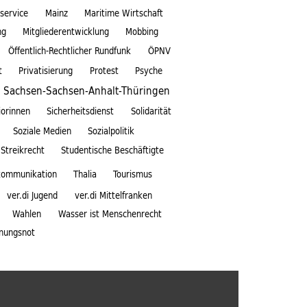
service
Mainz
Maritime Wirtschaft
ng
Mitgliederentwicklung
Mobbing
Öffentlich-Rechtlicher Rundfunk
ÖPNV
t
Privatisierung
Protest
Psyche
Sachsen-Sachsen-Anhalt-Thüringen
iorinnen
Sicherheitsdienst
Solidarität
Soziale Medien
Sozialpolitik
Streikrecht
Studentische Beschäftigte
kommunikation
Thalia
Tourismus
ver.di Jugend
ver.di Mittelfranken
Wahlen
Wasser ist Menschenrecht
nungsnot