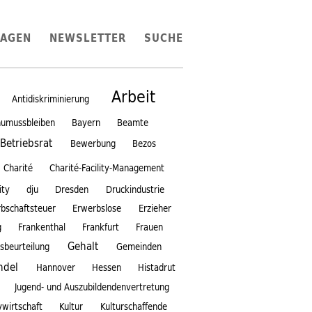
LAGEN
NEWSLETTER
SUCHE
Arbeit
Antidiskriminierung
umussbleiben
Bayern
Beamte
Betriebsrat
Bewerbung
Bezos
Charité
Charité-Facility-Management
ity
dju
Dresden
Druckindustrie
rbschaftsteuer
Erwerbslose
Erzieher
g
Frankenthal
Frankfurt
Frauen
Gehalt
sbeurteilung
Gemeinden
ndel
Hannover
Hessen
Histadrut
Jugend- und Auszubildendenvertretung
vwirtschaft
Kultur
Kulturschaffende