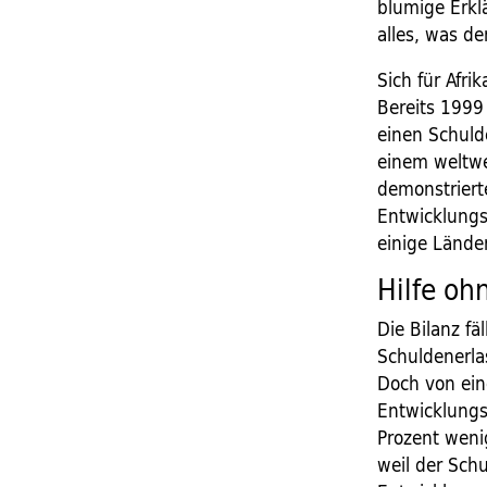
blumige Erkl
alles, was de
Sich für Afri
Bereits 1999
einen Schuld
einem weltwe
demonstriert
Entwicklungs
einige Lände
Hilfe oh
Die Bilanz f
Schuldenerla
Doch von ein
Entwicklungsh
Prozent weni
weil der Schu