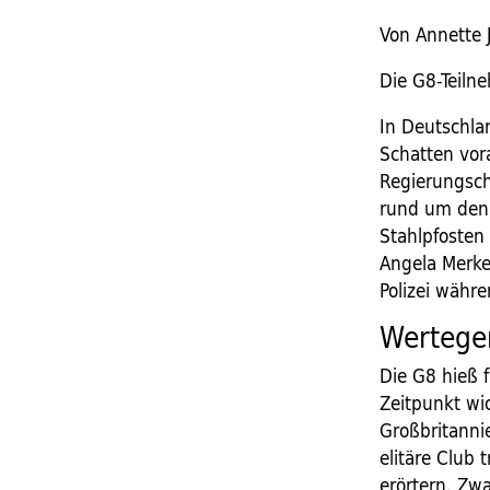
Von Annette 
Die G8-Teil
In Deutschla
Schatten vor
Regierungsch
rund um den 
Stahlpfosten 
Angela Merke
Polizei währe
Wertegem
Die G8 hieß f
Zeitpunkt wi
Großbritannie
elitäre Club 
erörtern. Zw