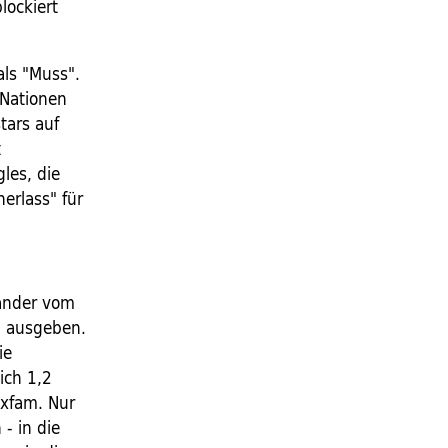
lockiert
als "Muss".
 Nationen
tars auf
t
les, die
erlass" für
Länder vom
g ausgeben.
ie
ich 1,2
Oxfam. Nur
- in die