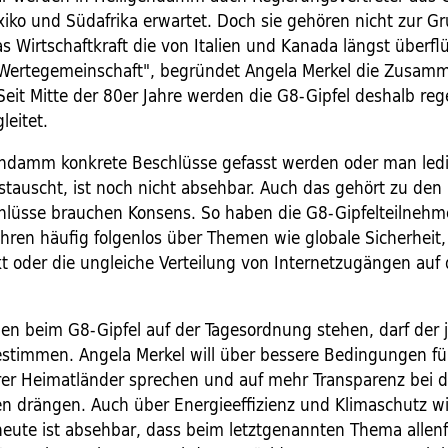
xiko und Südafrika erwartet. Doch sie gehören nicht zur G
 Wirtschaftkraft die von Italien und Kanada längst überflü
"Wertegemeinschaft", begründet Angela Merkel die Zusam
 Seit Mitte der 80er Jahre werden die G8-Gipfel deshalb re
leitet.
endamm konkrete Beschlüsse gefasst werden oder man ledi
stauscht, ist noch nicht absehbar. Auch das gehört zu den 
hlüsse brauchen Konsens. So haben die G8-Gipfelteilnehm
hren häufig folgenlos über Themen wie globale Sicherheit
kt oder die ungleiche Verteilung von Internetzugängen au
n beim G8-Gipfel auf der Tagesordnung stehen, darf der j
stimmen. Angela Merkel will über bessere Bedingungen fü
rer Heimatländer sprechen und auf mehr Transparenz bei 
n drängen. Auch über Energieeffizienz und Klimaschutz wil
eute ist absehbar, dass beim letztgenannten Thema allenfa