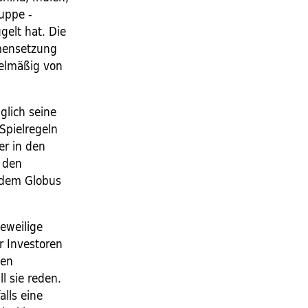
ruppe -
gelt hat. Die
mensetzung
gelmäßig von
glich seine
Spielregeln
er in den
, den
f dem Globus
eweilige
r Investoren
den
l sie reden.
lls eine