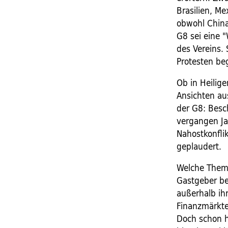
Brasilien, Me
obwohl Chinas
G8 sei eine 
des Vereins.
Protesten beg
Ob in Heilig
Ansichten au
der G8: Besc
vergangen Ja
Nahostkonfli
geplaudert.
Welche Theme
Gastgeber be
außerhalb ih
Finanzmärkte
Doch schon h