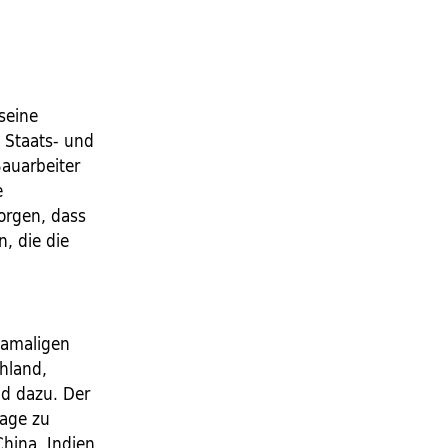
seine
e Staats- und
Bauarbeiter
e
sorgen, dass
, die die
 damaligen
hland,
nd dazu. Der
Lage zu
hina, Indien,