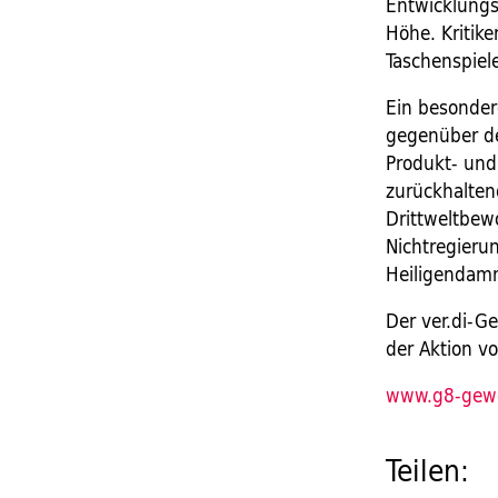
Entwicklungs
Höhe. Kritike
Taschenspieler
Ein besondere
gegenüber de
Produkt- und
zurückhalten
Drittweltbew
Nichtregieru
Heiligendam
Der ver.di-G
der Aktion v
www.g8-gewe
Teilen: