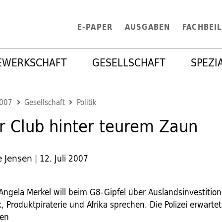
E-PAPER
AUSGABEN
FACHBEI
EWERKSCHAFT
GESELLSCHAFT
SPEZI
2007
Gesellschaft
Politik
er Club hinter teurem Zaun
e Jensen
|
12. Juli 2007
Angela Merkel will beim G8-Gipfel über Auslandsinvestition
k, Produktpiraterie und Afrika sprechen. Die Polizei erwart
en