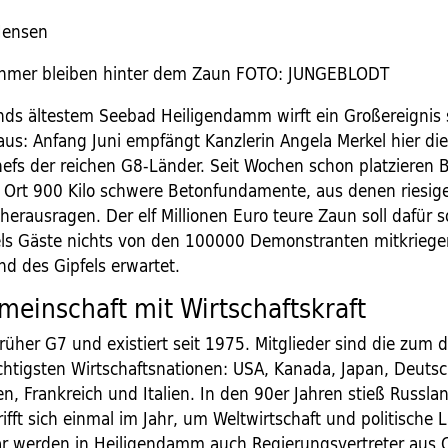
Jensen
nehmer bleiben hinter dem Zaun FOTO: JUNGEBLODT
nds ältestem Seebad Heiligendamm wirft ein Großereignis 
aus: Anfang Juni empfängt Kanzlerin Angela Merkel hier di
efs der reichen G8-Länder. Seit Wochen schon platzieren 
Ort 900 Kilo schwere Betonfundamente, aus denen riesig
herausragen. Der elf Millionen Euro teure Zaun soll dafür 
ls Gäste nichts von den 100000 Demonstranten mitkriegen
nd des Gipfels erwartet.
einschaft mit Wirtschaftskraft
rüher G7 und existiert seit 1975. Mitglieder sind die zum
chtigsten Wirtschaftsnationen: USA, Kanada, Japan, Deutsc
n, Frankreich und Italien. In den 90er Jahren stieß Russla
trifft sich einmal im Jahr, um Weltwirtschaft und politische 
ar werden in Heiligendamm auch Regierungsvertreter aus C