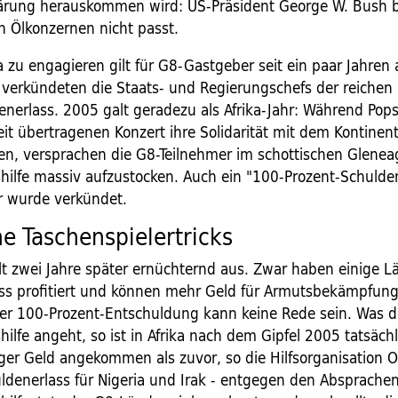
ärung herauskommen wird: US-Präsident George W. Bush b
n Ölkonzernen nicht passt.
ka zu engagieren gilt für G8-Gastgeber seit ein paar Jahren 
 verkündeten die Staats- und Regierungschefs der reichen
enerlass. 2005 galt geradezu als Afrika-Jahr: Während Pops
it übertragenen Konzert ihre Solidarität mit dem Kontinen
en, versprachen die G8-Teilnehmer im schottischen Gleneag
hilfe massiv aufzustocken. Auch ein "100-Prozent-Schulden
r wurde verkündet.
ne Taschenspielertricks
ällt zwei Jahre später ernüchternd aus. Zwar haben einige 
ss profitiert und können mehr Geld für Armutsbekämpfun
er 100-Prozent-Entschuldung kann keine Rede sein. Was d
ilfe angeht, so ist in Afrika nach dem Gipfel 2005 tatsächl
ger Geld angekommen als zuvor, so die Hilfsorganisation 
ldenerlass für Nigeria und Irak - entgegen den Absprachen 