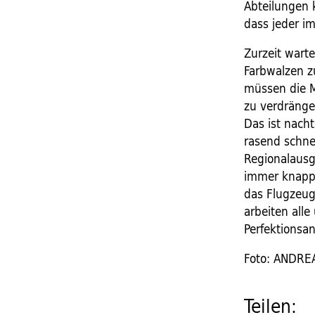
Abteilungen 
dass jeder i
Zurzeit wart
Farbwalzen zu
müssen die M
zu verdrängen
Das ist nach
rasend schne
Regionalausg
immer knappe
das Flugzeug
arbeiten all
Perfektionsan
Foto: ANDR
Teilen: