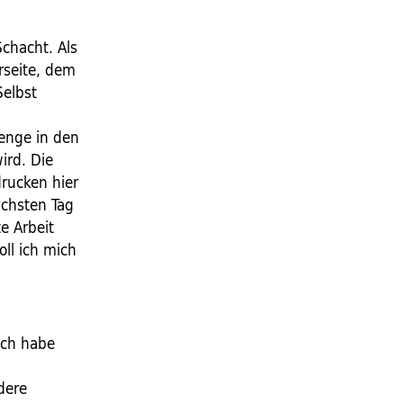
Schacht. Als
rseite, dem
Selbst
menge in den
ird. Die
drucken hier
ächsten Tag
e Arbeit
oll ich mich
 Ich habe
dere