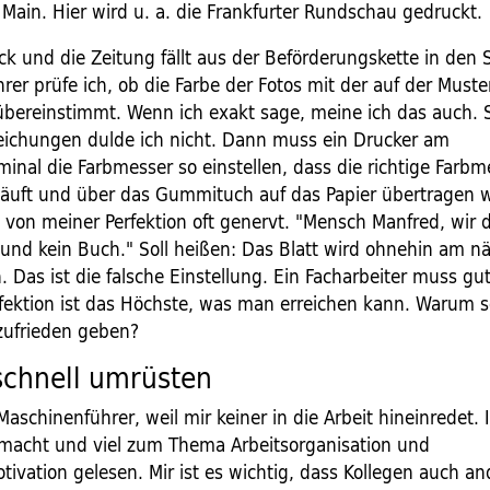
Main. Hier wird u. a. die Frankfurter Rundschau gedruckt.
k und die Zeitung fällt aus der Beförderungskette in den 
er prüfe ich, ob die Farbe der Fotos mit der auf der Muste
 übereinstimmt. Wenn ich exakt sage, meine ich das auch. 
ichungen dulde ich nicht. Dann muss ein Drucker am
inal die Farbmesser so einstellen, dass die richtige Farb
läuft und über das Gummituch auf das Papier übertragen w
 von meiner Perfektion oft genervt. "Mensch Manfred, wir 
 und kein Buch." Soll heißen: Das Blatt wird ohnehin am n
Das ist die falsche Einstellung. Ein Facharbeiter muss gut
rfektion ist das Höchste, was man erreichen kann. Warum s
zufrieden geben?
schnell umrüsten
Maschinenführer, weil mir keiner in die Arbeit hineinredet.
macht und viel zum Thema Arbeitsorganisation und
tivation gelesen. Mir ist es wichtig, dass Kollegen auch an