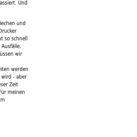
assiert. Und
riechen und
 Drucker
t so schnell
 Ausfälle.
üssen wir
eiten werden
 wird - aber
ser Zeit
 Für meinen
öhm