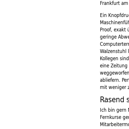
Frankfurt am 
Ein Knopfdruc
Maschinenführ
Proof, exakt
geringe Abwe
Computerterm
Walzenstuhl 
Kollegen sind
eine Zeitung
weggeworfen. 
abliefern. Pe
mit weniger 
Rasend 
Ich bin gern 
Fernkurse ge
Mitarbeitermo