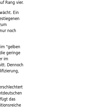
uf Rang vier.
wächt. Ein
gestiegenen
 zum
 nur noch
 im "gelben
die geringe
er im
itt. Dennoch
ifizierung,
rschlechtert
amtdeutschen
rfügt das
itionsreiche