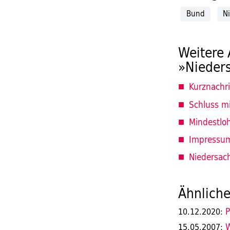
Bund
N
Weitere 
»Nieder
Kurznachr
Schluss mi
Mindestlo
Impressu
Niedersac
Ähnliche
P
10.12.2020:
W
15.05.2007: