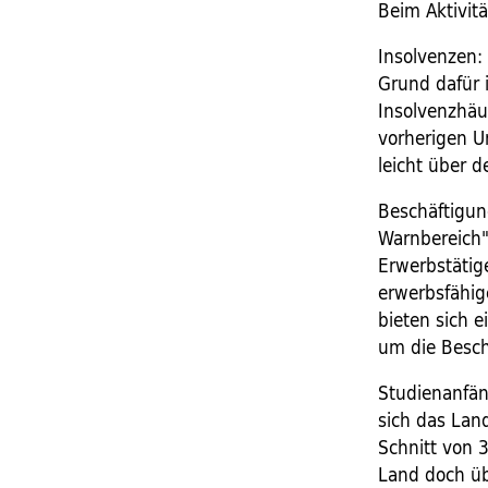
Beim Aktivit
Insolvenzen:
Grund dafür 
Insolvenzhäu
vorherigen U
leicht über 
Beschäftigun
Warnbereich".
Erwerbstätig
erwerbsfähig
bieten sich e
um die Besch
Studienanfän
sich das Lan
Schnitt von 
Land doch übe