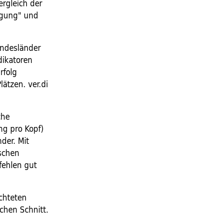
rgleich der
igung" und
undesländer
dikatoren
rfolg
lätzen. ver.di
che
ng pro Kopf)
der. Mit
schen
fehlen gut
chteten
chen Schnitt.