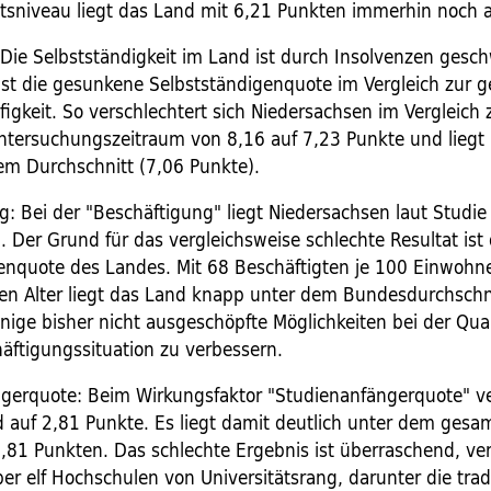
ätsniveau liegt das Land mit 6,21 Punkten immerhin noch a
 Die Selbstständigkeit im Land ist durch Insolvenzen gesch
ist die gesunkene Selbstständigenquote im Vergleich zur 
figkeit. So verschlechtert sich Niedersachsen im Vergleich
ntersuchungszeitraum von 8,16 auf 7,23 Punkte und liegt
dem Durchschnitt (7,06 Punkte).
g: Bei der "Beschäftigung" liegt Niedersachsen laut Studie
 Der Grund für das vergleichsweise schlechte Resultat ist 
enquote des Landes. Mit 68 Beschäftigten je 100 Einwohn
en Alter liegt das Land knapp unter dem Bundesdurchschn
inige bisher nicht ausgeschöpfte Möglichkeiten bei der Qual
äftigungssituation zu verbessern.
gerquote: Beim Wirkungsfaktor "Studienanfängerquote" ve
d auf 2,81 Punkte. Es liegt damit deutlich unter dem ges
3,81 Punkten. Das schlechte Ergebnis ist überraschend, ve
r elf Hochschulen von Universitätsrang, darunter die trad