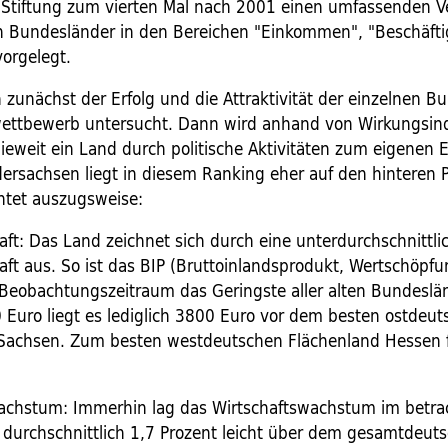
Stiftung zum vierten Mal nach 2001 einen umfassenden Ve
 Bundesländer in den Bereichen "Einkommen", "Beschäft
vorgelegt.
 zunächst der Erfolg und die Attraktivität der einzelnen B
ettbewerb untersucht. Dann wird anhand von Wirkungsin
wieweit ein Land durch politische Aktivitäten zum eigenen E
dersachsen liegt in diesem Ranking eher auf den hinteren P
htet auszugsweise:
aft: Das Land zeichnet sich durch eine unterdurchschnittli
aft aus. So ist das BIP (Bruttoinlandsprodukt, Wertschöpfu
 Beobachtungszeitraum das Geringste aller alten Bundeslän
Euro liegt es lediglich 3800 Euro vor dem besten ostdeut
Sachsen. Zum besten westdeutschen Flächenland Hessen 
achstum: Immerhin lag das Wirtschaftswachstum im betra
 durchschnittlich 1,7 Prozent leicht über dem gesamtdeuts