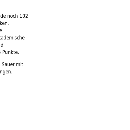
nde noch 102
nken.
e
 akademische
nd
8 Punkte.
d Sauer mit
ungen.