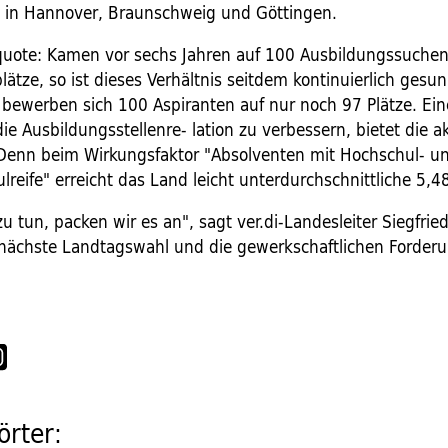
n in Hannover, Braunschweig und Göttingen.
uote: Kamen vor sechs Jahren auf 100 Ausbildungssuche
ätze, so ist dieses Verhältnis seitdem kontinuierlich gesu
bewerben sich 100 Aspiranten auf nur noch 97 Plätze. Ein
die Ausbildungsstellenre- lation zu verbessern, bietet die
Denn beim Wirkungsfaktor "Absolventen mit Hochschul- u
reife" erreicht das Land leicht unterdurchschnittliche 5,4
 zu tun, packen wir es an", sagt ver.di-Landesleiter Siegfrie
e nächste Landtagswahl und die gewerkschaftlichen Forder
rter: