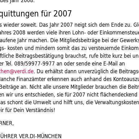
eues Jahr 2008.
quittungen für 2007
es wieder soweit. Das Jahr 2007 neigt sich dem Ende zu. Gl
ahres 2008 werden viele ihren Lohn- oder Einkommensteu
laufene Jahr machen. Die Mitgliedsbeiträge bei der Gewerks
gs- kosten und mindern somit das zu versteuernde Eink
ftliche Beitragsbestätigung brauchst, rufe bitte kurz bei u
der Tel. 089/59977-9977 an oder sende eine E-Mail an
chen@verdi.de
. Du erhältst dann unverzüglich die Beitrag
Manche Finanzämter erkennen auch anhand des Kontoausz
Beiträge an. Nicht alle unsere Mitglieder brauchen die Beit
n wir uns entschieden, sie für 2007 nicht flächendeckend
as schont die Umwelt und hilft uns, die Verwaltungskoste
r für Dein Verständnis!
RNER,
ÜHRER VER.DI-MÜNCHEN