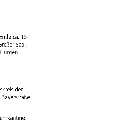
Ende ca. 15
roßer Saal.
d Jürgen
skreis der
, Bayerstraße
wehrkantine,