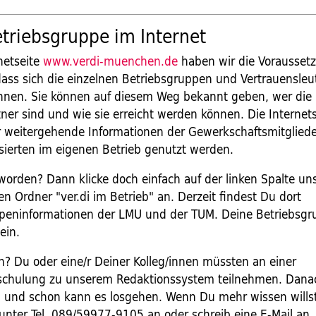
triebsgruppe im Internet
netseite
www.verdi-muenchen.de
haben wir die Vorausset
dass sich die einzelnen Betriebsgruppen und Vertrauensle
önnen. Sie können auf diesem Weg bekannt geben, wer die
ner sind und wie sie erreicht werden können. Die Internet
r weitergehende Informationen der Gewerkschaftsmitglied
sierten im eigenen Betrieb genutzt werden.
worden? Dann klicke doch einfach auf der linken Spalte un
 Ordner "ver.di im Betrieb" an. Derzeit findest Du dort
peninformationen der LMU und der TUM. Deine Betriebsgr
ein.
un? Du oder eine/r Deiner Kolleg/innen müssten an einer
chulung zu unserem Redaktionssystem teilnehmen. Danach
g und schon kann es losgehen. Wenn Du mehr wissen willst,
 unter Tel. 089/59977-9105 an oder schreib eine E-Mail an