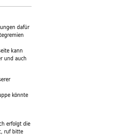
zungen dafür
utegremien
seite kann
er und auch
serer
uppe könnte
 erfolgt die
 ruf bitte