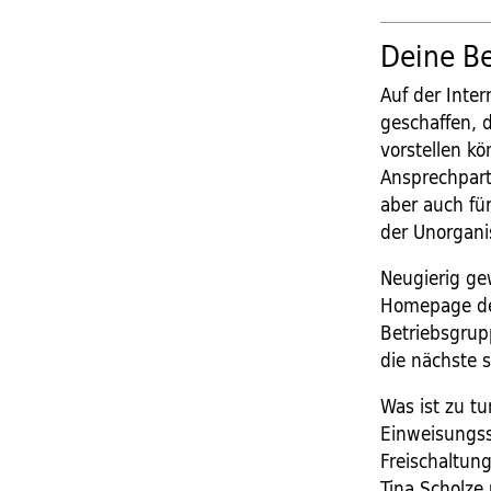
Deine Be
Auf der Inter
geschaffen, 
vorstellen k
Ansprechpart
aber auch fü
der Unorgani
Neugierig ge
Homepage den
Betriebsgrup
die nächste s
Was ist zu t
Einweisungss
Freischaltun
Tina Scholze