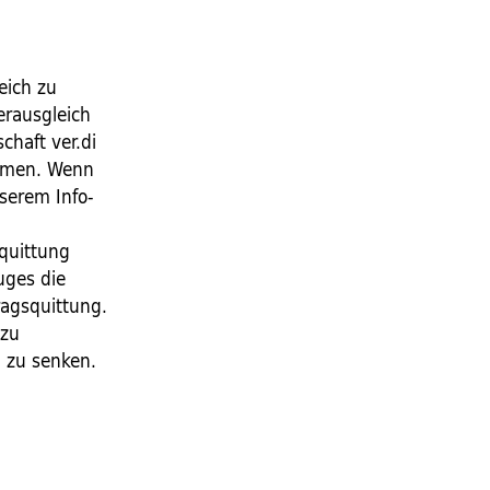
eich zu
erausgleich
chaft ver.di
ommen. Wenn
nserem Info-
squittung
uges die
ragsquittung.
 zu
n zu senken.