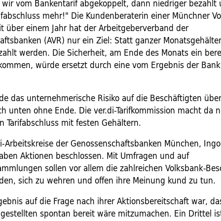
 wir vom Bankentarif abgekoppelt, dann niedriger bezahlt
rifabschluss mehr!" Die Kundenberaterin einer Münchner Vo
eit über einem Jahr hat der Arbeitgeberverband der
ftsbanken (AVR) nur ein Ziel: Statt ganzer Monatsgehälter 
ezahlt werden. Die Sicherheit, am Ende des Monats ein be
kommen, würde ersetzt durch eine vom Ergebnis der Ban
e das unternehmerische Risiko auf die Beschäftigten übe
h unten ohne Ende. Die ver.di-Tarifkommission macht da n
n Tarifabschluss mit festen Gehältern.
.di-Arbeitskreise der Genossenschaftsbanken München, Ingo
ben Aktionen beschlossen. Mit Umfragen und auf
ammlungen sollen vor allem die zahlreichen Volksbank-Bes
den, sich zu wehren und offen ihre Meinung kund zu tun.
gebnis auf die Frage nach ihrer Aktionsbereitschaft war, das
ngestellten spontan bereit wäre mitzumachen. Ein Drittel i