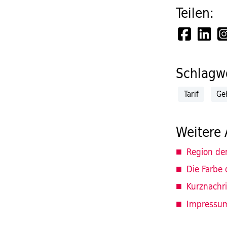
Teilen:
Schlagwö
Tarif
Ge
Weitere 
Region de
Die Farbe 
Kurznachr
Impressu