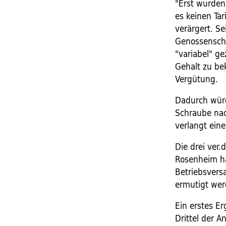
"Erst wurden
es keinen Ta
verärgert. S
Genossenscha
"variabel" g
Gehalt zu be
Vergütung.
Dadurch würd
Schraube nac
verlangt eine
Die drei ver
Rosenheim ha
Betriebsvers
ermutigt wer
Ein erstes Er
Drittel der A