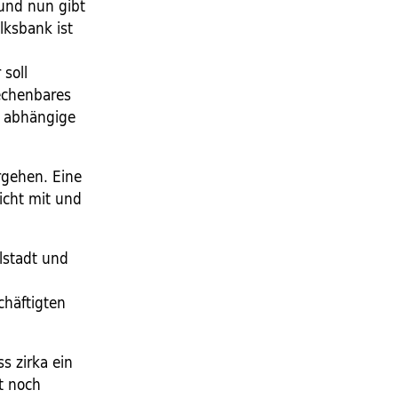
 und nun gibt
lksbank ist
soll
rechenbares
k abhängige
rgehen. Eine
icht mit und
lstadt und
chäftigten
s zirka ein
st noch