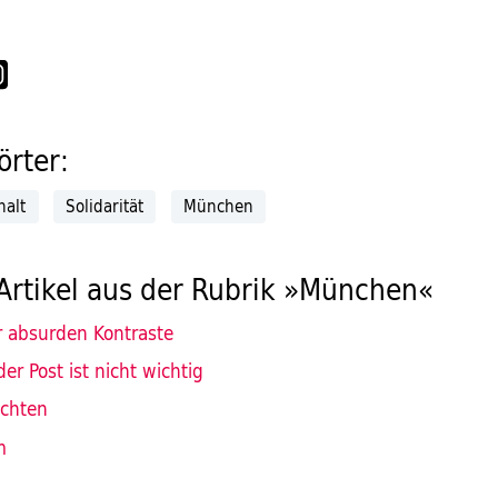
rter:
halt
Solidarität
München
Artikel aus der Rubrik »München«
r absurden Kontraste
der Post ist nicht wichtig
ichten
m