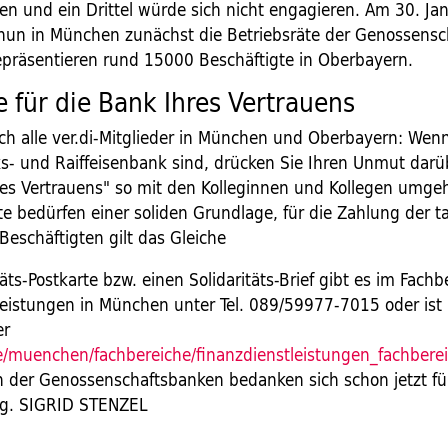
en und ein Drittel würde sich nicht engagieren. Am 30. Ja
nun in München zunächst die Betriebsräte der Genossens
 repräsentieren rund 15000 Beschäftigte in Oberbayern.
e für die Bank Ihres Vertrauens
uch alle ver.di-Mitglieder in München und Oberbayern: Wen
lks- und Raiffeisenbank sind, drücken Sie Ihren Unmut darü
res Vertrauens" so mit den Kolleginnen und Kollegen umgeh
 bedürfen einer soliden Grundlage, für die Zahlung der ta
Beschäftigten gilt das Gleiche
täts-Postkarte bzw. einen Solidaritäts-Brief gibt es im Fachb
leistungen in München unter Tel. 089/59977-7015 oder ist 
er
/muenchen/fachbereiche/finanzdienstleistungen_fachbere
n der Genossenschaftsbanken bedanken sich schon jetzt fü
ng. SIGRID STENZEL