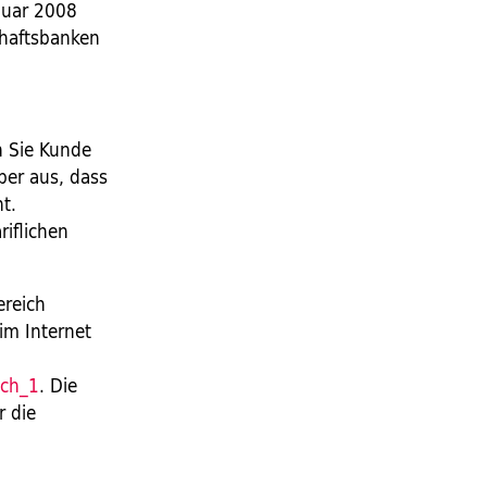
nuar 2008
chaftsbanken
n Sie Kunde
ber aus, dass
t.
riflichen
ereich
im Internet
ich_1
. Die
r die