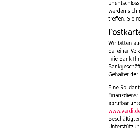
unentschloss
werden sich 
treffen. Sie
Postkart
Wir bitten a
bei einer Vo
"die Bank Ih
Bankgeschäfte
Gehälter der 
Eine Solidari
Finanzdienst
abrufbar unt
www.verdi.de
Beschäftigte
Unterstützu