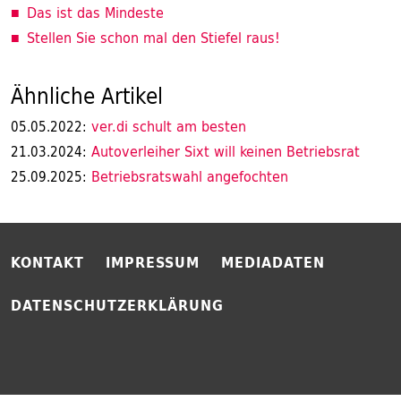
Das ist das Mindeste
Stellen Sie schon mal den Stiefel raus!
Ähnliche Artikel
ver.di schult am besten
05.05.2022:
Autoverleiher Sixt will keinen Betriebsrat
21.03.2024:
Betriebsratswahl angefochten
25.09.2025:
KONTAKT
IMPRESSUM
MEDIADATEN
DATENSCHUTZERKLÄRUNG