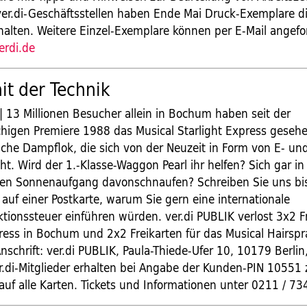
e ver.di-Geschäftsstellen haben Ende Mai Druck-Exemplare d
halten. Weitere Einzel-Exemplare können per E-Mail angef
rdi.de
t der Technik
13 Millionen Besucher allein in Bochum haben seit der
higen Premiere 1988 das Musical Starlight Express gesehen
sche Dampflok, die sich von der Neuzeit in Form von E- und
ht. Wird der 1.-Klasse-Waggon Pearl ihr helfen? Sich gar in 
gen Sonnenaufgang davonschnaufen? Schreiben Sie uns bi
auf einer Postkarte, warum Sie gern eine internationale
tionssteuer einführen würden. ver.di PUBLIK verlost 3x2 Fr
press in Bochum und 2x2 Freikarten für das Musical Hairspr
schrift: ver.di PUBLIK, Paula-Thiede-Ufer 10, 10179 Berlin
ver.di-Mitglieder erhalten bei Angabe der Kunden-PIN 10551
uf alle Karten. Tickets und Informationen unter 0211 / 73