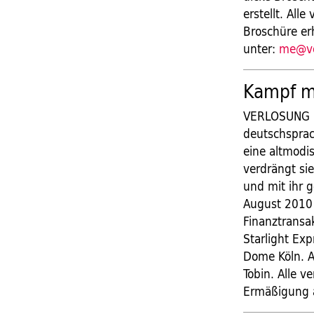
erstellt. All
Broschüre er
unter:
me@ve
Kampf mi
VERLOSUNG | 
deutschsprac
eine altmodi
verdrängt sie
und mit ihr 
August 2010 
Finanztransak
Starlight Ex
Dome Köln. An
Tobin. Alle 
Ermäßigung a