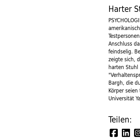
Harter S
PSYCHOLOGIE 
amerikanisch
Testpersonen
Anschluss da
feindselig. 
zeigte sich, 
harten Stuhl
"Verhaltensp
Bargh, die d
Körper seien
Universität Ya
Teilen: