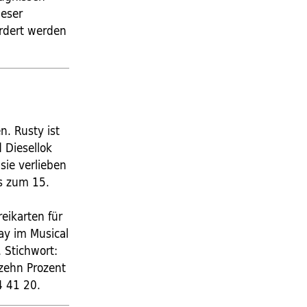
ieser
ordert werden
. Rusty ist
 Diesellok
sie verlieben
s zum 15.
eikarten für
ay im Musical
, Stichwort:
 zehn Prozent
4 41 20.