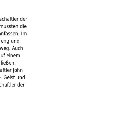
chaftler der
 mussten die
anfassen. Im
treng und
 weg. Auch
 auf einem
ließen.
ftler John
. Geist und
haftler der