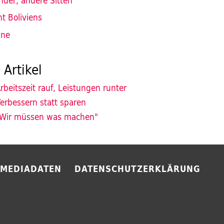
nder, andere Sitten
t Boliviens
ine
 Artikel
rbeitszeit rauf, Leistungen runter
erbessern statt sparen
Wir müssen was machen"
MEDIADATEN
DATENSCHUTZERKLÄRUNG