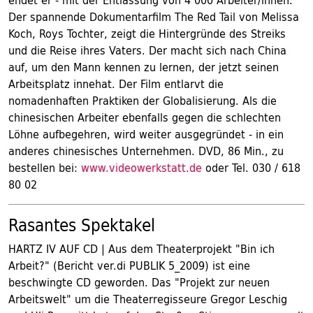
endet er - mit der Entlassung von 4 000 Arbeiter/innen.
Der spannende Dokumentarfilm The Red Tail von Melissa
Koch, Roys Tochter, zeigt die Hintergründe des Streiks
und die Reise ihres Vaters. Der macht sich nach China
auf, um den Mann kennen zu lernen, der jetzt seinen
Arbeitsplatz innehat. Der Film entlarvt die
nomadenhaften Praktiken der Globalisierung. Als die
chinesischen Arbeiter ebenfalls gegen die schlechten
Löhne aufbegehren, wird weiter ausgegründet - in ein
anderes chinesisches Unternehmen. DVD, 86 Min., zu
bestellen bei:
www.videowerkstatt.de
oder Tel. 030 / 618
80 02
Rasantes Spektakel
HARTZ IV AUF CD | Aus dem Theaterprojekt "Bin ich
Arbeit?" (Bericht ver.di PUBLIK 5_2009) ist eine
beschwingte CD geworden. Das "Projekt zur neuen
Arbeitswelt" um die Theaterregisseure Gregor Leschig