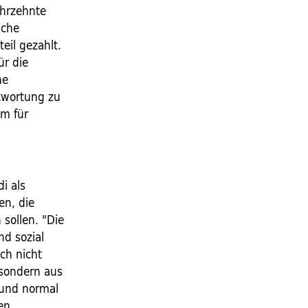
ahrzehnte
iche
eil gezahlt.
ür die
ne
twortung zu
em für
i als
en, die
sollen. "Die
nd sozial
ch nicht
 sondern aus
 und normal
en.