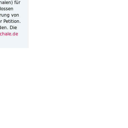
alen) für
hlossen
erung von
 Petition.
den. Die
chale.de