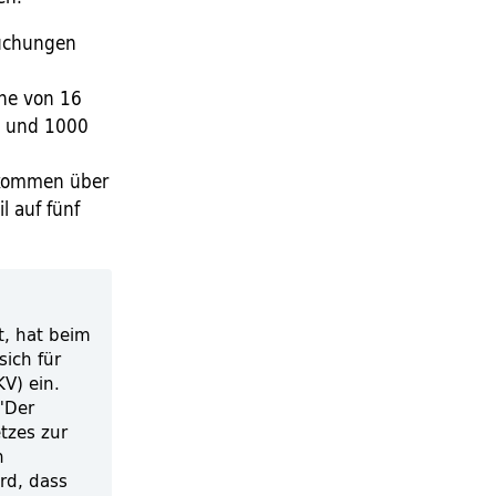
suchungen
he von 16
0 und 1000
nkommen über
l auf fünf
t, hat beim
sich für
V) ein.
"Der
tzes zur
n
rd, dass