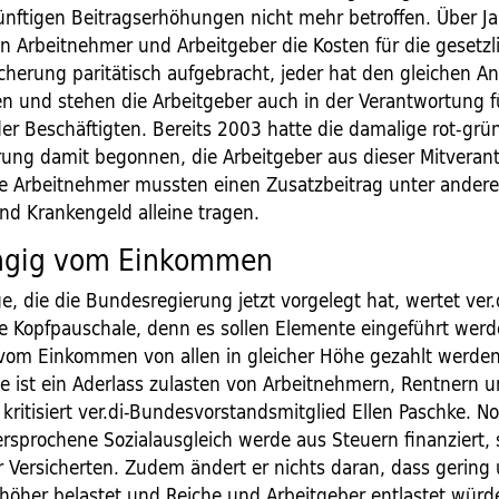
ünftigen Beitragserhöhungen nicht mehr betroffen. Über J
n Arbeitnehmer und Arbeitgeber die Kosten für die gesetzl
herung paritätisch aufgebracht, jeder hat den gleichen Ant
n und stehen die Arbeitgeber auch in der Verantwortung f
er Beschäftigten. Bereits 2003 hatte die damalige rot-grü
ung damit begonnen, die Arbeitgeber aus dieser Mitveran
ie Arbeitnehmer mussten einen Zusatzbeitrag unter ander
nd Krankengeld alleine tragen.
ngig vom Einkommen
e, die die Bundesregierung jetzt vorgelegt hat, wertet ver.d
die Kopfpauschale, denn es sollen Elemente eingeführt werd
om Einkommen von allen in gleicher Höhe gezahlt werden 
e ist ein Aderlass zulasten von Arbeitnehmern, Rentnern u
ritisiert ver.di-Bundesvorstandsmitglied Ellen Paschke. No
ersprochene Sozialausgleich werde aus Steuern finanziert,
r Versicherten. Zudem ändert er nichts daran, dass gering
höher belastet und Reiche und Arbeitgeber entlastet würd