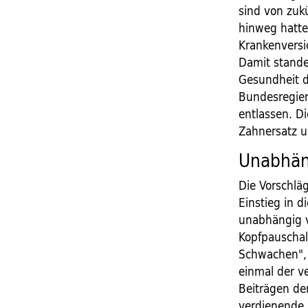
sind von zuk
hinweg hatte
Krankenversic
Damit stande
Gesundheit d
Bundesregier
entlassen. D
Zahnersatz u
Unabhä
Die Vorschläg
Einstieg in 
unabhängig v
Kopfpauschal
Schwachen", k
einmal der v
Beiträgen de
verdienende 