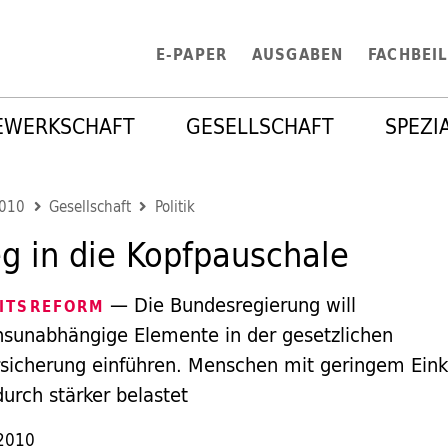
E-PAPER
AUSGABEN
FACHBEI
EWERKSCHAFT
GESELLSCHAFT
SPEZI
2010
Gesellschaft
Politik
eg in die Kopfpauschale
— Die Bundesregierung will
ITSREFORM
unabhängige Elemente in der gesetzlichen
sicherung einführen. Menschen mit geringem Ei
urch stärker belastet
 2010