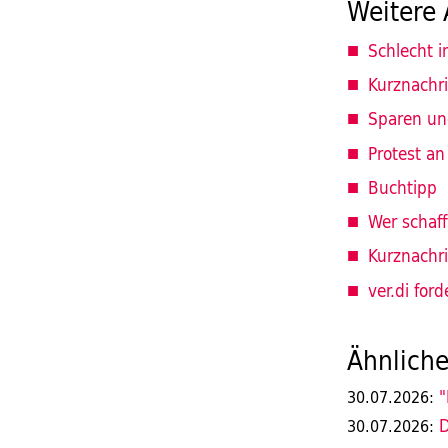
Weitere 
Schlecht i
Kurznachr
Sparen un
Protest an
Buchtipp
Wer schaff
Kurznachr
ver.di for
Ähnliche
"
30.07.2026:
D
30.07.2026: