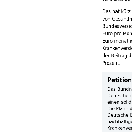
Das hat kürzl
von Gesundh
Bundesversic
Euro pro Mo
Euro monatli
Krankenversi
der Beitrags
Prozent.
Petitio
Das Bündni
Deutschen 
einen soli
Die Pläne 
Deutsche B
nachhaltig
Krankenver