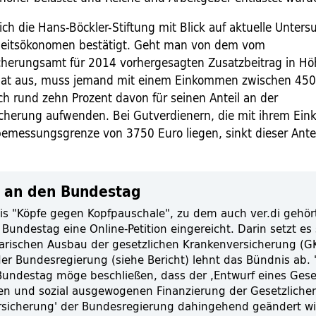
ich die Hans-Böckler-Stiftung mit Blick auf aktuelle Unter
eitsökonomen bestätigt. Geht man von dem vom
herungsamt für 2014 vorhergesagten Zusatzbeitrag in Hö
nat aus, muss jemand mit einem Einkommen zwischen 45
ch rund zehn Prozent davon für seinen Anteil an der
cherung aufwenden. Bei Gutverdienern, die mit ihrem Ei
bemessungsgrenze von 3750 Euro liegen, sinkt dieser Antei
n an den Bundestag
s "Köpfe gegen Kopfpauschale", zu dem auch ver.di gehör
Bundestag eine Online-Petition eingereicht. Darin setzt es 
darischen Ausbau der gesetzlichen Krankenversicherung (GK
der Bundesregierung (siehe Bericht) lehnt das Bündnis ab. 
undestag möge beschließen, dass der ,Entwurf eines Gese
en und sozial ausgewogenen Finanzierung der Gesetzliche
sicherung' der Bundesregierung dahingehend geändert wi