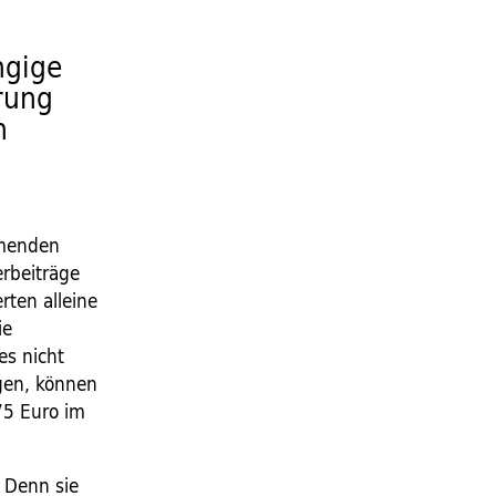
ngige
rung
n
mmenden
erbeiträge
rten alleine
ie
es nicht
agen, können
75 Euro im
 Denn sie