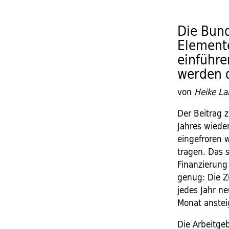
Die Bun
Elemente
einführ
werden d
von
Heike L
Der Beitrag 
Jahres wieder
eingefroren 
tragen. Das 
Finanzierung
genug: Die Z
jedes Jahr n
Monat anste
Die Arbeitge