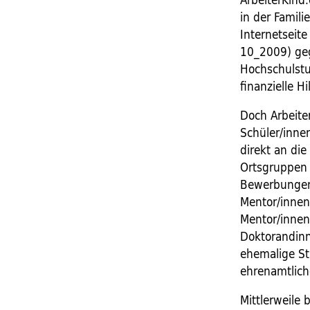
in der Famil
Internetseite
10_2009) geg
Hochschulstu
finanzielle H
Doch Arbeite
Schüler/inne
direkt an di
Ortsgruppen s
Bewerbungen,
Mentor/innen
Mentor/innen
Doktorandinn
ehemalige St
ehrenamtliche
Mittlerweile 