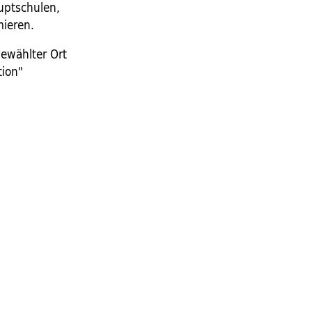
uptschulen,
mieren.
gewählter Ort
tion"