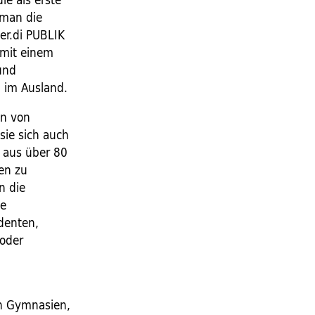
 man die
ver.di PUBLIK
 mit einem
und
m im Ausland.
en von
sie sich auch
n aus über 80
gen zu
n die
ie
denten,
 oder
 an Gymnasien,