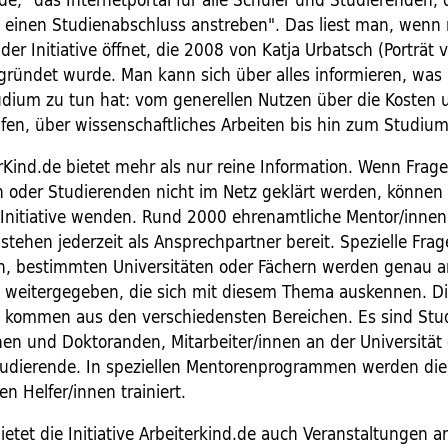
ie einen Studienabschluss anstreben". Das liest man, wenn
 der Initiative öffnet, die 2008 von Katja Urbatsch (Porträt 
ründet wurde. Man kann sich über alles informieren, was
dium zu tun hat: vom generellen Nutzen über die Kosten 
ilfen, über wissenschaftliches Arbeiten bis hin zum Studiu
rKind.de bietet mehr als nur reine Information. Wenn Frag
n oder Studierenden nicht im Netz geklärt werden, können 
e Initiative wenden. Rund 2000 ehrenamtliche Mentor/inne
tehen jederzeit als Ansprechpartner bereit. Spezielle Fra
 bestimmten Universitäten oder Fächern werden genau a
 weitergegeben, die sich mit diesem Thema auskennen. D
 kommen aus den verschiedensten Bereichen. Es sind Stu
en und Doktoranden, Mitarbeiter/innen an der Universität
udierende. In speziellen Mentorenprogrammen werden die
n Helfer/innen trainiert.
bietet die Initiative Arbeiterkind.de auch Veranstaltungen