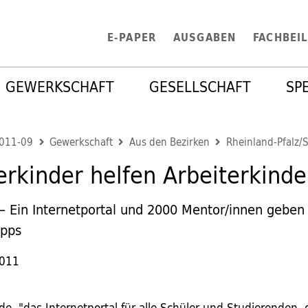
E-PAPER
AUSGABEN
FACHBEI
GEWERKSCHAFT
GESELLSCHAFT
SP
2011-09
Gewerkschaft
Aus den Bezirken
Rheinland-Pfalz/
erkinder helfen Arbeiterkinde
 Ein Internetportal und 2000 Mentor/innen geben 
ipps
2011
de, "das Internetportal für alle Schüler und Studierenden, d