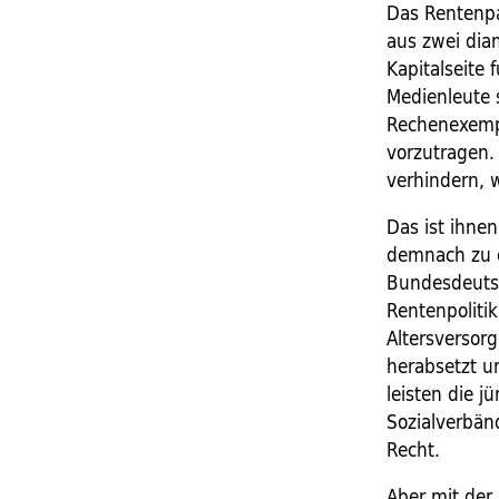
Das Rentenpa
aus zwei dia
Kapitalseite
Medienleute 
Rechenexempe
vorzutragen. 
verhindern, w
Das ist ihne
demnach zu e
Bundesdeutsc
Rentenpolitik
Altersversor
herabsetzt u
leisten die 
Sozialverbän
Recht.
Aber mit der