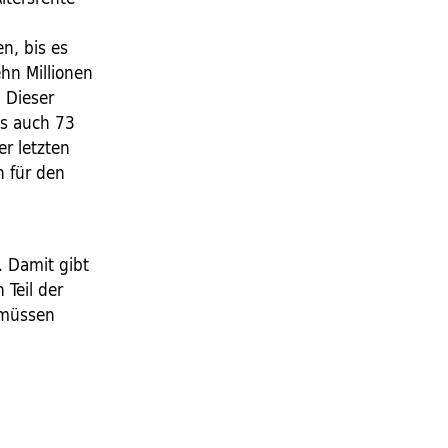
n, bis es
hn Millionen
 Dieser
ls auch 73
r letzten
n für den
. Damit gibt
 Teil der
e müssen