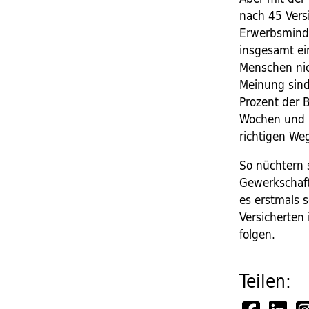
nach 45 Vers
Erwerbsminde
insgesamt ei
Menschen nic
Meinung sind
Prozent der 
Wochen und M
richtigen We
So nüchtern s
Gewerkschaft
es erstmals s
Versicherten
folgen.
Teilen: