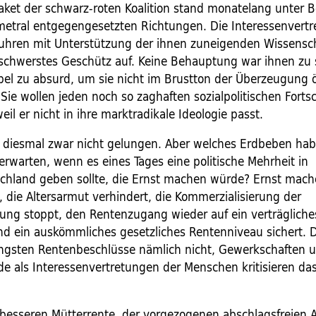
ket der schwarz-roten Koalition stand monatelang unter B
metral entgegengesetzten Richtungen. Die Interessenvert
 fuhren mit Unterstützung der ihnen zuneigenden Wissensc
schwerstes Geschütz auf. Keine Behauptung war ihnen zu 
l zu absurd, um sie nicht im Brustton der Überzeugung öf
Sie wollen jeden noch so zaghaften sozialpolitischen Fortsc
eil er nicht in ihre marktradikale Ideologie passt.
n diesmal zwar nicht gelungen. Aber welches Erdbeben hab
rwarten, wenn es eines Tages eine politische Mehrheit in
hland geben sollte, die Ernst machen würde? Ernst mach
, die Altersarmut verhindert, die Kommerzialisierung der
gung stoppt, den Rentenzugang wieder auf ein verträgliche
nd ein auskömmliches gesetzliches Rentenniveau sichert. D
jüngsten Rentenbeschlüsse nämlich nicht, Gewerkschaften 
de als Interessenvertretungen der Menschen kritisieren das
 besseren Mütterrente, der vorgezogenen abschlagsfreien A