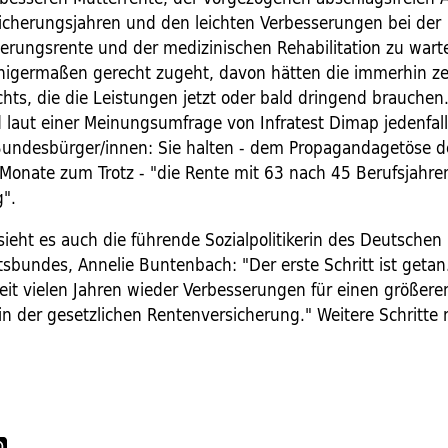
icherungsjahren und den leichten Verbesserungen bei der
rungsrente und der medizinischen Rehabilitation zu warte
nigermaßen gerecht zugeht, davon hätten die immerhin ze
hts, die die Leistungen jetzt oder bald dringend brauchen.
 laut einer Meinungsumfrage von Infratest Dimap jedenfal
Bundesbürger/innen: Sie halten - dem Propagandagetöse de
onate zum Trotz - "die Rente mit 63 nach 45 Berufsjahre
g".
ieht es auch die führende Sozialpolitikerin des Deutschen
sbundes, Annelie Buntenbach: "Der erste Schritt ist getan
eit vielen Jahren wieder Verbesserungen für einen größeren
 in der gesetzlichen Rentenversicherung." Weitere Schritt