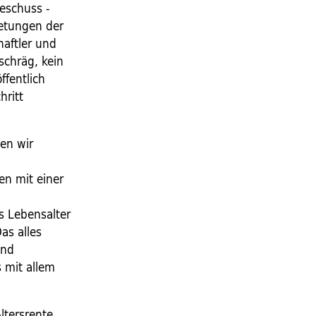
eschuss -
retungen der
haftler und
schräg, kein
fentlich
hritt
en wir
en mit einer
s Lebensalter
as alles
und
 mit allem
ltersrente