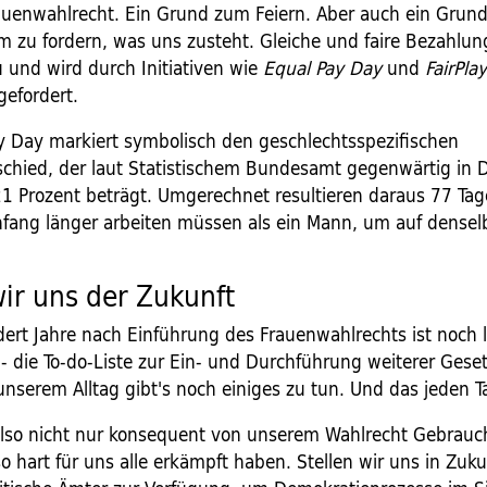
auenwahlrecht. Ein Grund zum Feiern. Aber auch ein Grund
 zu fordern, was uns zusteht. Gleiche und faire Bezahlun
u und wird durch Initiativen wie
Equal Pay Day
und
FairPlay
ngefordert.
y Day markiert symbolisch den geschlechtsspezifischen
schied, der laut Statistischem Bundesamt gegenwärtig in 
21 Prozent beträgt. Umgerechnet resultieren daraus 77 Tag
fang länger arbeiten müssen als ein Mann, um auf densel
wir uns der Zukunft
ert Jahre nach Einführung des Frauenwahlrechts ist noch l
t - die To-do-Liste zur Ein- und Durchführung weiterer Geset
unserem Alltag gibt's noch einiges zu tun. Und das jeden T
lso nicht nur konsequent von unserem Wahlrecht Gebrauc
 hart für uns alle erkämpft haben. Stellen wir uns in Zuk