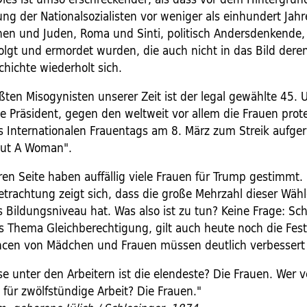
ung der Nationalsozialisten vor weniger als einhundert Jah
nen und Juden, Roma und Sinti, politisch Andersdenkende
olgt und ermordet wurden, die auch nicht in das Bild deren
hichte wiederholt sich.
ßten Misogynisten unserer Zeit ist der legal gewählte 45. 
e Präsident, gegen den weltweit vor allem die Frauen prot
es Internationalen Frauentags am 8. März zum Streik aufge
out A Woman".
en Seite haben auffällig viele Frauen für Trump gestimmt. 
trachtung zeigt sich, dass die große Mehrzahl dieser Wähl
 Bildungsniveau hat. Was also ist zu tun? Keine Frage: Sch
as Thema Gleichberechtigung, gilt auch heute noch die Fest
cen von Mädchen und Frauen müssen deutlich verbessert
e unter den Arbeitern ist die elendeste? Die Frauen. Wer v
für zwölfstündige Arbeit? Die Frauen."