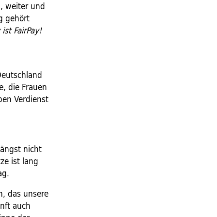
, weiter und
g gehört
 ist FairPay!
Deutschland
e, die Frauen
ben Verdienst
ängst nicht
ze ist lang
ag.
h, das unsere
unft auch