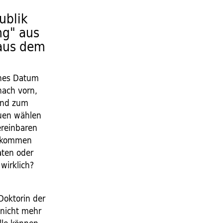
ublik
ng" aus
aus dem
ches Datum
nach vorn,
und zum
auen wählen
ereinbaren
 bekommen
aten oder
wirklich?
Doktorin der
 nicht mehr