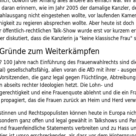
ich, obwohl der Anfang alles andere als einfach war. Wir a
 daran erinnern, wie im Jahr 2005 der damalige Kanzler, d
ahlausgang nicht eingestehen wollte, vor laufenden Kamer
higkeit zu regieren absprechen wollte. Aber heute ist doch 
r öffentlich-rechtlichen Talk-Show wurde erst vor kurzem er
r diskutiert, dass die Kanzlerin ja "keine klassische Frau" se
e Gründe zum Weiterkämpfen
? 100 Jahre nach Einführung des Frauenwahlrechts sind d
l) gesellschaftsfähig, allen voran die AfD mit ihrer - ausg
 Vorsitzenden, die ganz legal gegen Flüchtlinge, Abtreibun
 abseits rechter Ideologien hetzt. Die Lohn- und
gerechtigkeit und eine Frauenquote ablehnt und die ein Fr
 propagiert, das die Frauen zurück an Heim und Herd verw
stinnen und Rechtspopulisten können heute in Europa nich
sondern ganz offen und legal gewählt in Talkshows und Pa
 und frauenfeindliche Statements verbreiten und zu Hass un
Dies ist umso erschreckender, als dass vor dem Hintergrun