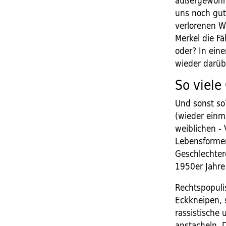
außergewöhnl
uns noch gut
verlorenen W
Merkel die Fä
oder? In eine
wieder darübe
So viel
Und sonst so
(wieder einma
weiblichen -
Lebensformen
Geschlechter
1950er Jahre
Rechtspopuli
Eckkneipen, 
rassistische
anstacheln. 