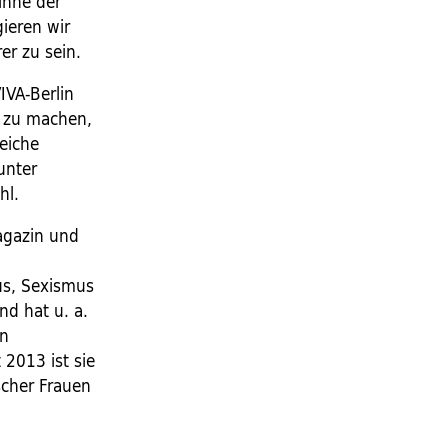
inne der
ieren wir
er zu sein.
IVA-Berlin
r zu machen,
eiche
unter
hl.
agazin und
us, Sexismus
nd hat u. a.
rn
 2013 ist sie
scher Frauen