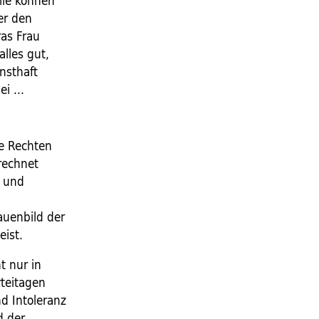
lle können
er den
as Frau
alles gut,
nsthaft
i ...
ie Rechten
erechnet
g und
auenbild der
eist.
t nur in
rteitagen
d Intoleranz
d der