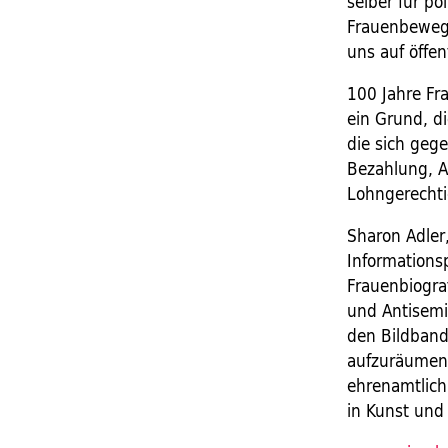
selber für p
Frauenbewegu
uns auf öffe
100 Jahre Fr
ein Grund, di
die sich geg
Bezahlung, A
Lohngerechti
Sharon Adler
Informations
Frauenbiogra
und Antisemit
den Bildband
aufzuräumen.
ehrenamtlich
in Kunst und