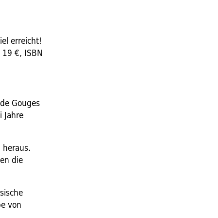
el erreicht!
, 19 €, ISBN
e de Gouges
i Jahre
 heraus.
len die
sische
be von