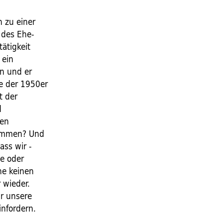
h zu einer
 des Ehe-
ätigkeit
 ein
n und er
de der 1950er
t der
d
len
kommen? Und
ass wir -
e oder
ne keinen
 wieder.
ür unsere
infordern.