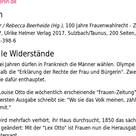
rlin.de
h
r / Rebecca Beerheide (Hg.)
, 100 Jahre Frauenwahlrecht - Zi
?, Ulrike Helmer Verlag 2017, Sulzbach/Taunus, 200 Seiten
-398-6
lle Widerstände
ei Jahren dürfen in Frankreich die Männer wählen. Olymp
alb die "Erklärung der Rechte der Frau und Bürgerin". Zwe
ie dafür enthauptet.
Louise Otto die wöchentlich erscheinende "Frauen-Zeitung"
ersten Ausgabe schreibt sie: "Wo sie das Volk meinen, zäh
mit."
wird mehrfach verhört, ihr Haus durchsucht, 1850 das säch
 geändert: Mit der "Lex Otto" ist Frauen nun die Herausga
tersagt.