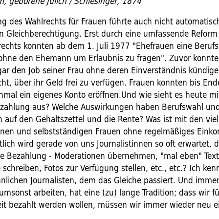
 geborene Jülich / Schlesinger, 1874
ng des Wahlrechts für Frauen führte auch nicht automatisc
 Gleichberechtigung. Erst durch eine umfassende Reform
rechts konnten ab dem 1. Juli 1977 "Ehefrauen eine Berufst
hne den Ehemann um Erlaubnis zu fragen". Zuvor konnte
r den Job seiner Frau ohne deren Einverständnis kündige
cht, über ihr Geld frei zu verfügen. Frauen konnten bis En
inmal ein eigenes Konto eröffnen.Und wie sieht es heute mi
ezahlung aus? Welche Auswirkungen haben Berufswahl un
n auf den Gehaltszettel und die Rente? Was ist mit den vie
innen und selbstständigen Frauen ohne regelmäßiges Ein
ich wird gerade von uns Journalistinnen so oft erwartet, d
ne Bezahlung - Moderationen übernehmen, "mal eben" Text
schreiben, Fotos zur Verfügung stellen, etc., etc.? Ich ken
nlichen Journalisten, dem das Gleiche passiert. Und immer
msonst arbeiten, hat eine (zu) lange Tradition; dass wir f
eit bezahlt werden wollen, müssen wir immer wieder neu e