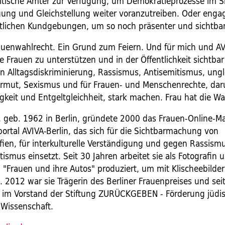
olitische Ämter zur Verfügung, um Demokratieprozesse im S
ng und Gleichstellung weiter voranzutreiben. Oder engag
ntlichen Kundgebungen, um so noch präsenter und sichtbar
auenwahlrecht. Ein Grund zum Feiern. Und für mich und AV
e Frauen zu unterstützen und in der Öffentlichkeit sichtba
en Alltagsdiskriminierung, Rassismus, Antisemitismus, ungl
rmut, Sexismus und für Frauen- und Menschenrechte, dar
gkeit und Entgeltgleichheit, stark machen. Frau hat die Wa
, geb. 1962 in Berlin, gründete 2000 das Frauen-Online-M
portal AVIVA-Berlin, das sich für die Sichtbarmachung von
fien, für interkulturelle Verständigung und gegen Rassism
ismus einsetzt. Seit 30 Jahren arbeitet sie als Fotografin u
 "Frauen und ihre Autos" produziert, um mit Klischeebilde
 2012 war sie Trägerin des Berliner Frauenpreises und seit
 im Vorstand der Stiftung ZURÜCKGEBEN - Förderung jüdi
 Wissenschaft.