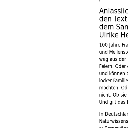
Anlässli
den Text
dem Sam
Ulrike H
100 Jahre Fr
und Meilenst
weg aus der 
Feiern. Oder
und können g
locker Famil
möchten. Ode
nicht. Ob si
Und gilt das 
In Deutschlan
Naturwissens