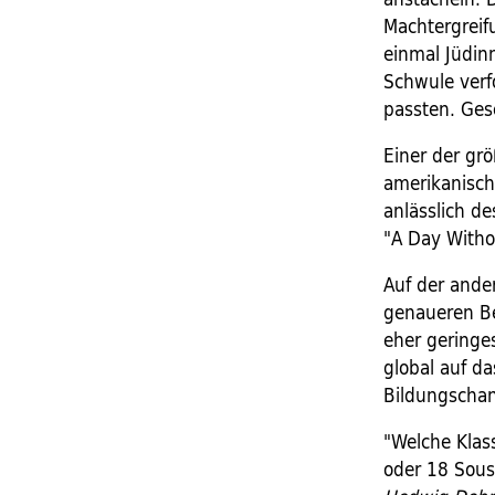
Machtergreif
einmal Jüdin
Schwule verf
passten. Gesc
Einer der grö
amerikanisch
anlässlich d
"A Day With
Auf der ander
genaueren Be
eher geringes
global auf d
Bildungschan
"Welche Klass
oder 18 Sous 