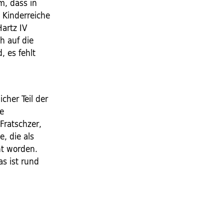
m, dass in
 Kinderreiche
artz IV
h auf die
 es fehlt
cher Teil der
re
Fratschzer,
, die als
ht worden.
s ist rund