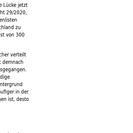
e Lücke jetzt
cht 29/2020,
enlisten
chland zu
ist von 300
her verteilt
int demnach
ausgegangen.
ndige
intergrund
ufiger in der
en ist, desto