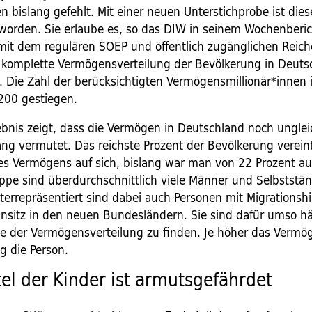
 bislang gefehlt. Mit einer neuen Unterstichprobe ist dies
worden. Sie erlaube es, so das DIW in seinem Wochenberi
t dem regulären SOEP und öffentlich zugänglichen Reich
e komplette Vermögensverteilung der Bevölkerung in Deuts
. Die Zahl der berücksichtigten Vermögensmillionär*innen 
200 gestiegen.
bnis zeigt, dass die Vermögen in Deutschland noch ungleic
slang vermutet. Das reichste Prozent der Bevölkerung vere
es Vermögens auf sich, bislang war man von 22 Prozent 
uppe sind überdurchschnittlich viele Männer und Selbststä
nterrepräsentiert sind dabei auch Personen mit Migrationsh
nsitz in den neuen Bundesländern. Sie sind dafür umso hä
te der Vermögensverteilung zu finden. Je höher das Vermög
ig die Person.
tel der Kinder ist armutsgefährdet