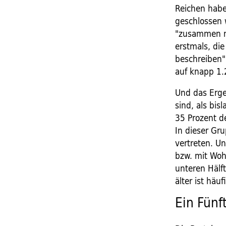
Reichen haben
geschlossen 
"zusammen mi
erstmals, di
beschreiben"
auf knapp 1.
Und das Erge
sind, als bi
35 Prozent d
In dieser Gr
vertreten. U
bzw. mit Woh
unteren Hälf
älter ist häuf
Ein Fünf