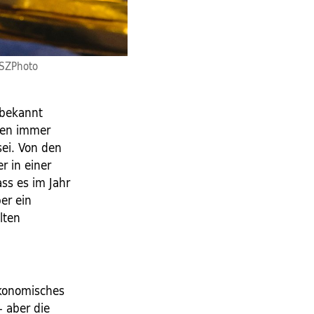
/SZPhoto
 bekannt
ten immer
sei. Von den
r in einer
ss es im Jahr
er ein
lten
Ökonomisches
– aber die