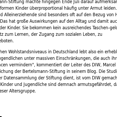
ann-Stiftung machte hingegen Ende Juli darauf aufmerksa
nformen Kinder überproportional häufig unter Armut leiden.
d Alleinerziehende sind besonders oft auf den Bezug von H
Das hat große Auswirkungen auf den Alltag und damit auc
der Kinder. Sie bekommen kein ausreichendes Taschen-geld,
atz zum Lernen, der Zugang zum sozialen Leben, zu
eboten.
hen Wohlstandsniveaus in Deutschland lebt also ein erhebli
ugendlichen unter massiven Einschränkungen, die auch ih
cen vermindern", kommentiert der Leiter des DIW, Marcel 
lichung der Bertelsmann-Stiftung in seinem Blog. Die Studie
r Datensammlung der Stiftung dient, ist vom DIW gemac
n Kinder und Jugendliche sind demnach armutsgefährdet, da
ieser Altersgruppe.