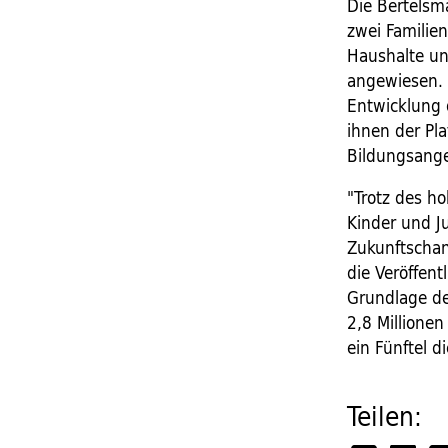
Die Bertelsm
zwei Familie
Haushalte un
angewiesen. 
Entwicklung 
ihnen der Pl
Bildungsang
"Trotz des ho
Kinder und J
Zukunftschan
die Veröffent
Grundlage de
2,8 Millione
ein Fünftel d
Teilen: