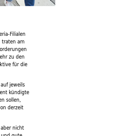
ia-Filialen
n traten am
 Forderungen
ehr zu den
tive für die
auf jeweils
ment kündigte
en sollen,
von derzeit
 aber nicht
 und gute