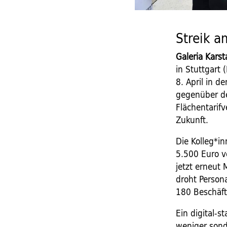
Streik 
Galeria Kars
in Stuttgart
8. April in 
gegenüber de
Flächentarifv
Zukunft.
Die Kolleg*i
5.500 Euro v
jetzt erneut 
droht Persona
180 Beschäfti
Ein digital-s
weniger sond