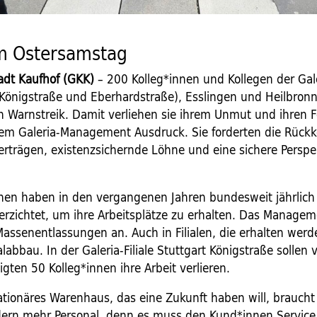
am Ostersamstag
tadt Kaufhof (GKK)
– 200 Kolleg*innen und Kollegen der Galer
 (Königstraße und Eberhardstraße), Esslingen und Heilbron
den Warnstreik. Damit verliehen sie ihrem Unmut und ihren
m Galeria-Management Ausdruck. Sie forderten die Rückk
erträgen, existenzsichernde Löhne und eine sichere Perspek
nnen haben in den vergangenen Jahren bundesweit jährlich 
erzichtet, um ihre Arbeitsplätze zu erhalten. Das Manage
Massenentlassungen an. Auch in Filialen, die erhalten werd
labbau. In der Galeria-Filiale Stuttgart Königstraße sollen 
gten 50 Kolleg*innen ihre Arbeit verlieren.
tationäres Warenhaus, das eine Zukunft haben will, braucht
ern mehr Personal, denn es muss den Kund*innen Service