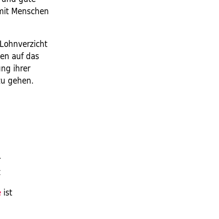
 mit Menschen
 Lohnverzicht
ten auf das
ng ihrer
 zu gehen.
r
t
e
ist