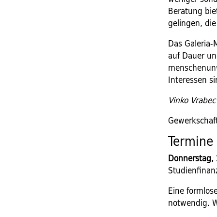
Beratung bie
gelingen, die
Das Galeria-M
auf Dauer un
menschenunwü
Interessen si
Vinko Vrabec
Gewerkschaft
Termine
Donnerstag, 2
Studienfinanz
Eine formlos
notwendig. W