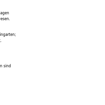
lagen
wesen.
ingarten;
,
en sind