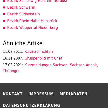
Bezirk Schleswig-Holstein Nordost
Bezirk Schwerin
Bezirk Südholstein
Bezirk Rhein-Nahe-Hunsrück
Bezirk Wuppertal-Niederberg
Ähnliche Artikel
Kurznachrichten
11.02.2011:
Gruppenbild mit Chef
16.11.2007:
Kurzmeldungen Sachsen, Sachsen-Anhalt,
17.03.2021:
Thüringen
KONTAKT
IMPRESSUM
MEDIADATEN
DATENSCHUTZERKLÄRUNG