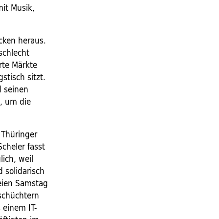
mit Musik,
ocken heraus.
schlecht
rte Märkte
stisch sitzt.
d seinen
", um die
 Thüringer
cheler fasst
ich, weil
 solidarisch
reien Samstag
nschüchtern
s einem IT-