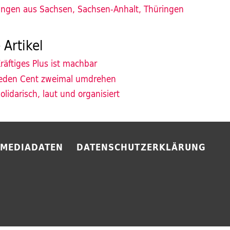
ngen aus Sachsen, Sachsen-Anhalt, Thüringen
 Artikel
räftiges Plus ist machbar
eden Cent zweimal umdrehen
olidarisch, laut und organisiert
MEDIADATEN
DATENSCHUTZERKLÄRUNG