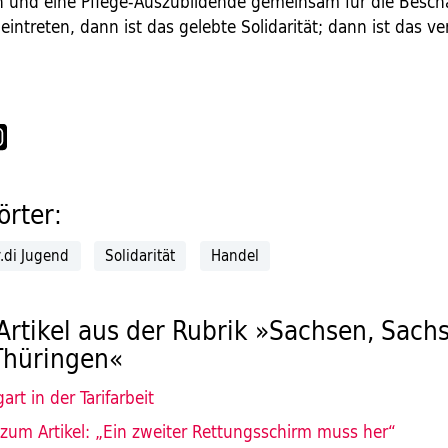
und eine Pflege-Auszubildende gemeinsam für die Beschä
eintreten, dann ist das gelebte Solidarität; dann ist das ver
rter:
r.di Jugend
Solidarität
Handel
Artikel aus der Rubrik »Sachsen, Sach
Thüringen«
rt in der Tarifarbeit
 zum Artikel: „Ein zweiter Rettungsschirm muss her“