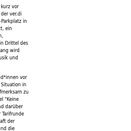
kurz vor
der ver.di
Parkplatz in
t, ein
n,
n Drittel des
gang wird
usik und
nd*innen vor
Situation in
ufmerksam zu
el "Keine
nd darüber
 Tarifrunde
aft der
und die