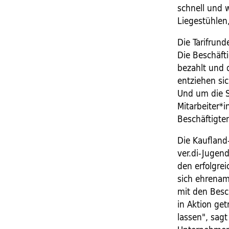
schnell und w
Liegestühlen
Die Tarifrund
Die Beschäfti
bezahlt und 
entziehen sic
Und um die S
Mitarbeiter*i
Beschäftigte
Die Kaufland-
ver.di-Jugend
den erfolgre
sich ehrenam
mit den Besc
in Aktion ge
lassen", sagt