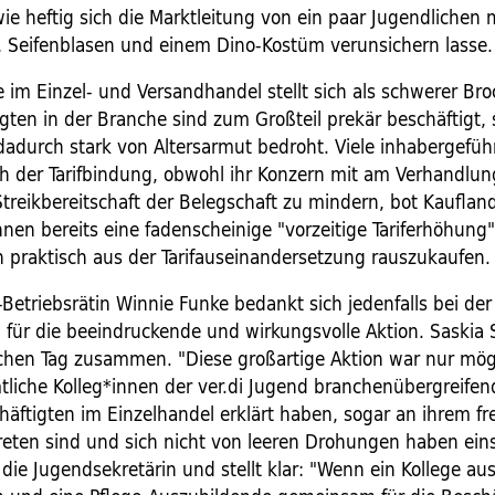
ie heftig sich die Marktleitung von ein paar Jugendlichen 
, Seifenblasen und einem Dino-Kostüm verunsichern lasse.
e im Einzel- und Versandhandel stellt sich als schwerer Br
gten in der Branche sind zum Großteil prekär beschäftigt, 
dadurch stark von Altersarmut bedroht. Viele inhabergefüh
h der Tarifbindung, obwohl ihr Konzern mit am Verhandlung
treikbereitschaft der Belegschaft zu mindern, bot Kauflan
nnen bereits eine fadenscheinige "vorzeitige Tariferhöhung
n praktisch aus der Tarifauseinandersetzung rauszukaufen.
Betriebsrätin Winnie Funke bedankt sich jedenfalls bei der
 für die beeindruckende und wirkungsvolle Aktion. Saskia S
ichen Tag zusammen. "Diese großartige Aktion war nur mögl
tliche Kolleg*innen der ver.di Jugend branchenübergreifend
häftigten im Einzelhandel erklärt haben, sogar an ihrem f
treten sind und sich nicht von leeren Drohungen haben ei
 die Jugendsekretärin und stellt klar: "Wenn ein Kollege au