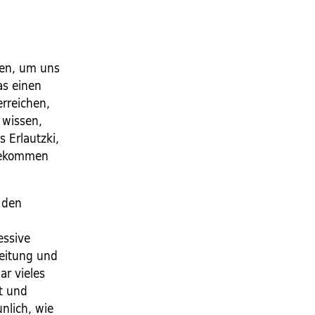
ten, um uns
as einen
erreichen,
 wissen,
 Erlautzki,
ndekommen
t den
essive
leitung und
r vieles
et und
nlich, wie