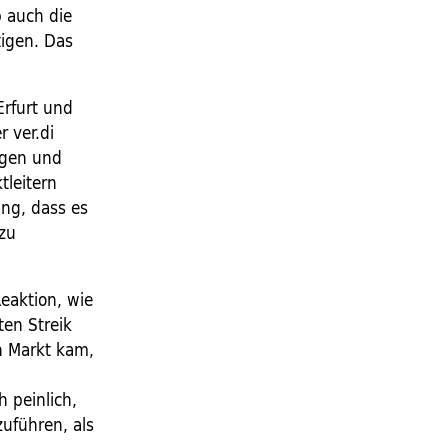
 auch die
igen. Das
Erfurt und
 ver.di
egen und
tleitern
ung, dass es
 zu
Reaktion, wie
ten Streik
n Markt kam,
h peinlich,
zuführen, als