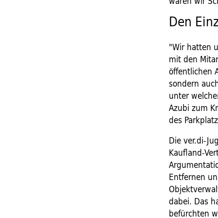
wären wir Sc
Den Einz
"Wir hatten 
mit den Mita
öffentlichen 
sondern auch 
unter welchen
Azubi zum Kr
des Parkplatz
Die ver.di-Ju
Kaufland-Vert
Argumentatio
Entfernen un
Objektverwal
dabei. Das ha
befürchten w