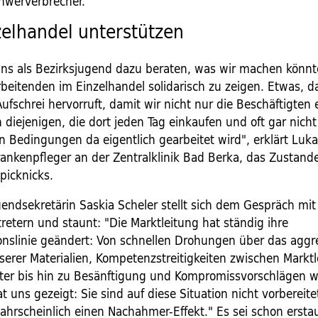
hwerverbrecher."
elhandel unterstützen
uns als Bezirksjugend dazu beraten, was wir machen könn
rbeitenden im Einzelhandel solidarisch zu zeigen. Etwas, d
Aufschrei hervorruft, damit wir nicht nur die Beschäftigten 
diejenigen, die dort jeden Tag einkaufen und oft gar nicht
 Bedingungen da eigentlich gearbeitet wird", erklärt Lukas
ankenpfleger an der Zentralklinik Bad Berka, das Zusta
picknicks.
gendsekretärin Saskia Scheler stellt sich dem Gespräch mi
retern und staunt: "Die Marktleitung hat ständig ihre
nslinie geändert: Von schnellen Drohungen über das aggr
serer Materialien, Kompetenzstreitigkeiten zwischen Markt
ter bis hin zu Besänftigung und Kompromissvorschlägen wa
t uns gezeigt: Sie sind auf diese Situation nicht vorbereit
ahrscheinlich einen Nachahmer-Effekt." Es sei schon erstau