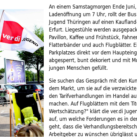
An einem Samstagmorgen Ende Juni, 
Ladenöffnung um 7 Uhr, rollt der Bus 
Jugend Thüringen auf einen Kaufland-
Erfurt. Liegestühle werden ausgepack
Pavillon, Kaffee und Frühstück, Fahne
Flatterbänder und auch Flugblätter. Ei
Parkplatzes direkt vor dem Hauptein
abgesperrt, bunt dekoriert und mit M
jungen Menschen gefüllt.
Sie suchen das Gespräch mit den Ku
dem Markt, um sie auf die verzwickte 
den Tarifverhandlungen im Handel a
machen. Auf Flugblättern mit dem Tit
Wertschätzung?" klärt die ver.di Juge
auf, um welche Forderungen es in der
geht, dass die Verhandlungsbereitsch
Arbeitgeber zu wünschen übriglässt 