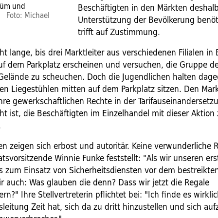
stüm und
Beschäftigten in den Märkten deshalb
Foto: Michael
Unterstützung der Bevölkerung benöt
trifft auf Zustimmung.
ht lange, bis drei Marktleiter aus verschiedenen Filialen in 
 dem Parkplatz erscheinen und versuchen, die Gruppe der
elände zu scheuchen. Doch die Jugendlichen halten dag
den Liegestühlen mitten auf dem Parkplatz sitzen. Den Mark
ihre gewerkschaftlichen Rechte in der Tarifauseinandersetz
ht ist, die Beschäftigten im Einzelhandel mit dieser Aktion
.
en zeigen sich erbost und autoritär. Keine verwunderliche 
atsvorsitzende Winnie Funke feststellt: "Als wir unseren ers
s zum Einsatz von Sicherheitsdiensten vor dem bestreikte
ir auch: Was glauben die denn? Dass wir jetzt die Regale
?" Ihre Stellvertreterin pflichtet bei: "Ich finde es wirklic
leitung Zeit hat, sich da zu dritt hinzustellen und sich auf