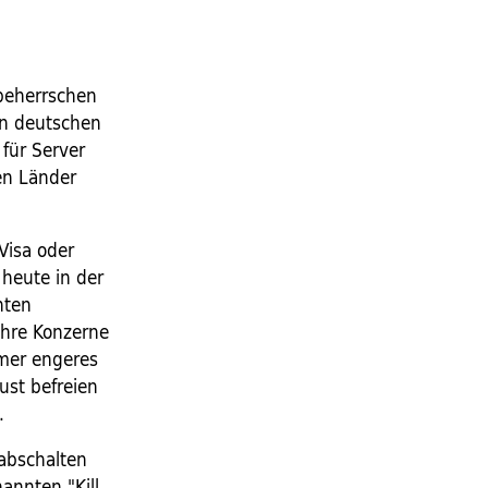
 beherrschen
in deutschen
für Server
en Länder
Visa oder
 heute in der
nten
ihre Konzerne
mmer engeres
ust befreien
.
abschalten
annten "Kill