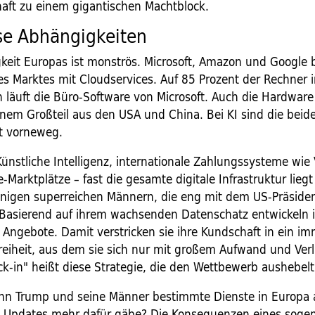
chaft zu einem gigantischen Machtblock.
se Abhängigkeiten
keit Europas ist monströs. Microsoft, Amazon und Google
es Marktes mit Cloudservices. Auf 85 Prozent der Rechner 
läuft die Büro-Software von Microsoft. Auch die Hardware 
nem Großteil aus den USA und China. Bei KI sind die beid
it vorneweg.
ünstliche Intelligenz, internationale Zahlungssysteme wie 
e-Marktplätze – fast die gesamte digitale Infrastruktur liegt
igen superreichen Männern, die eng mit dem US-Präside
 Basierend auf ihrem wachsenden Datenschatz entwickeln 
 Angebote. Damit verstricken sie ihre Kundschaft in ein i
reiheit, aus dem sie sich nur mit großem Aufwand und Verl
ck-in" heißt diese Strategie, die den Wettbewerb aushebelt
n Trump und seine Männer bestimmte Dienste in Europa 
e Updates mehr dafür gäbe? Die Konsequenzen eines sogen