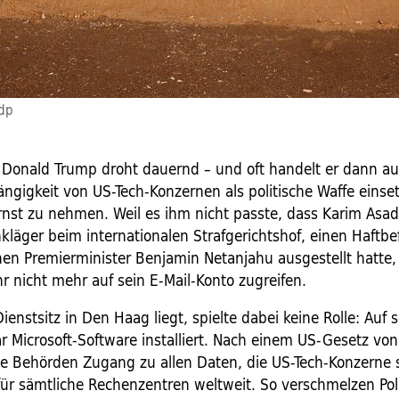
ddp
 Donald Trump droht dauernd – und oft handelt er dann au
ngigkeit von US-Tech-Konzernen als politische Waffe einse
ernst zu nehmen. Weil es ihm nicht passte, dass Karim As
kläger beim internationalen Strafgerichtshof, einen Haftb
chen Premierminister Benjamin Netanjahu ausgestellt hatte
r nicht mehr auf sein E-Mail-Konto zugreifen.
enstsitz in Den Haag liegt, spielte dabei keine Rolle: Auf
 Microsoft-Software installiert. Nach einem US-Gesetz v
e Behörden Zugang zu allen Daten, die US-Tech-Konzerne 
 für sämtliche Rechenzentren weltweit. So verschmelzen Pol