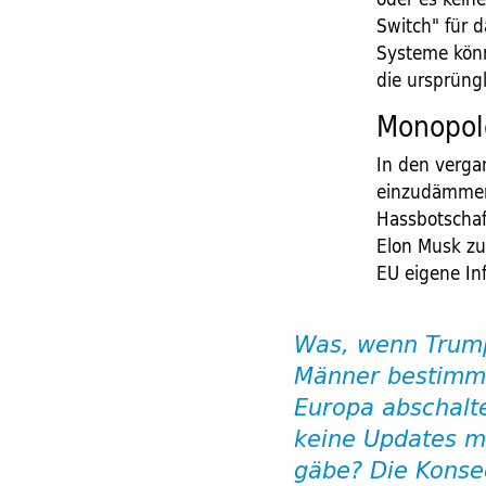
Switch" für 
Systeme könn
die ursprüngl
Monopol
In den verga
einzudämmen.
Hassbotschaf
Elon Musk zu 
EU eigene In
Was, wenn Trum
Männer bestimmt
Europa abschalt
keine Updates m
gäbe? Die Kons