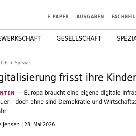
E-PAPER
AUSGABEN
FACHBEI
EWERKSCHAFT
GESELLSCHAFT
SPEZI
2026
Spezial
gitalisierung frisst ihre Kinde
— Europa braucht eine eigene digitale Infras
ANTEN
euer – doch ohne sind Demokratie und Wirtschaftss
ahr
e Jensen
|
28. Mai 2026