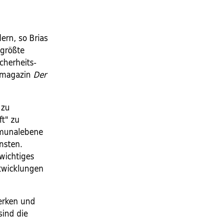
ern, so Brias
 größte
cherheits-
enmagazin
Der
 zu
ft" zu
mmunalebene
nsten.
wichtiges
ntwicklungen
erken und
sind die