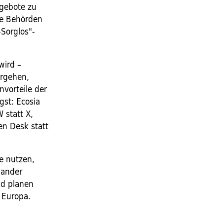
ngebote zu
ele Behörden
Sorglos"-
wird –
orgehen,
vorteile der
gst: Ecosia
 statt X,
en Desk statt
e nutzen,
nander
nd planen
 Europa.