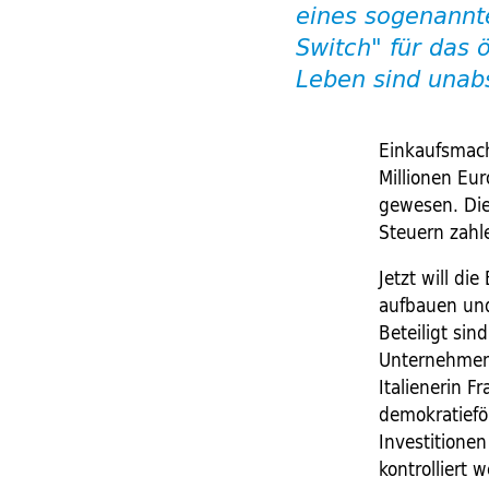
eines sogenannte
Switch" für das ö
Leben sind unab
Einkaufsmach
Millionen Eur
gewesen. Die
Steuern zahl
Jetzt will di
aufbauen und
Beteiligt si
Unternehmen, 
Italienerin F
demokratieför
Investitionen
kontrolliert 