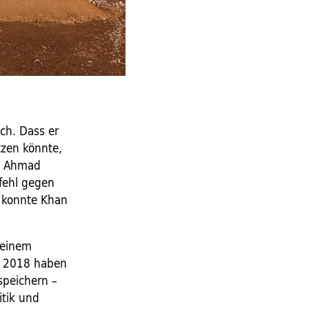
ch. Dass er
tzen könnte,
ad Ahmad
efehl gegen
, konnte Khan
 seinem
on 2018 haben
speichern –
itik und