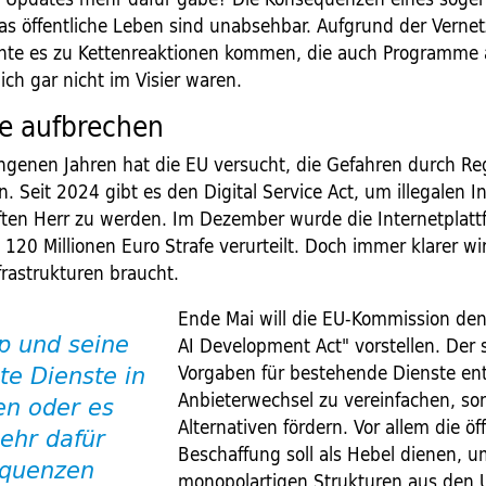
das öffentliche Leben sind unabsehbar. Aufgrund der Verne
te es zu Kettenreaktionen kommen, die auch Programme 
ich gar nicht im Visier waren.
e aufbrechen
ngenen Jahren hat die EU versucht, die Gefahren durch Re
 Seit 2024 gibt es den Digital Service Act, um illegalen I
ten Herr zu werden. Im Dezember wurde die Internetplatt
120 Millionen Euro Strafe verurteilt. Doch immer klarer wi
frastrukturen braucht.
Ende Mai will die EU-Kommission de
p und seine
AI Development Act" vorstellen. Der s
Vorgaben für bestehende Dienste en
e Dienste in
Anbieterwechsel zu vereinfachen, s
en oder es
Alternativen fördern. Vor allem die öf
ehr dafür
Beschaffung soll als Hebel dienen, u
equenzen
monopolartigen Strukturen aus den