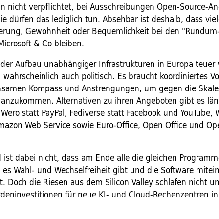
en nicht verpflichtet, bei Ausschreibungen Open-Source-A
ie dürfen das lediglich tun. Absehbar ist deshalb, dass vi
erung, Gewohnheit oder Bequemlichkeit bei den "Rundum-
Microsoft & Co bleiben.
s der Aufbau unabhängiger Infrastrukturen in Europa teuer 
d wahrscheinlich auch politisch. Es braucht koordiniertes V
nsamen Kompass und Anstrengungen, um gegen die Skalen
anzukommen. Alternativen zu ihren Angeboten gibt es län
 Wero statt PayPal, Fediverse statt Facebook und YouTube, W
Amazon Web Service sowie Euro-Office, Open Office und Op
 ist dabei nicht, dass am Ende alle die gleichen Programm
 es Wahl- und Wechselfreiheit gibt und die Software mitei
t. Doch die Riesen aus dem Silicon Valley schlafen nicht u
ardeninvestitionen für neue KI- und Cloud-Rechenzentren in