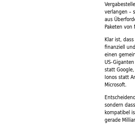
Vergabestell
verlangen – s
aus Überford
Paketen von 
Klar ist, das
finanziell un
einen gemei
US-Giganten 
statt Google,
Ionos statt 
Microsoft.
Entscheidend
sondern dass
kompatibel is
gerade Milli