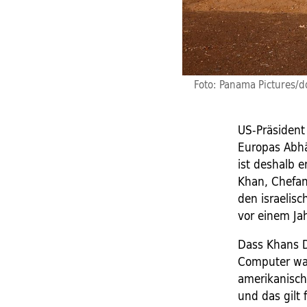
Foto: Panama Pictures/
US-Präsident
Europas Abhä
ist deshalb 
Khan, Chefan
den israelis
vor einem Jah
Dass Khans Di
Computer war
amerikanisch
und das gilt