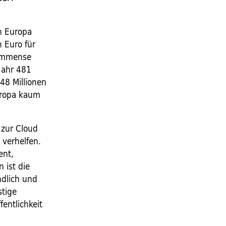
in Europa
 Euro für
 immense
Jahr 481
48 Millionen
Europa kaum
 zur Cloud
 verhelfen.
ent,
 ist die
ndlich und
stige
fentlichkeit