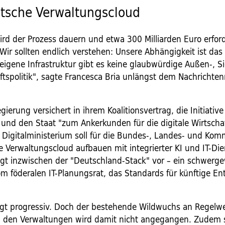
utsche Verwaltungscloud
ird der Prozess dauern und etwa 300 Milliarden Euro erford
"Wir sollten endlich verstehen: Unsere Abhängigkeit ist das
eigene Infrastruktur gibt es keine glaubwürdige Außen-, Si
ftspolitik", sagte Francesca Bria unlängst dem Nachricht
ierung versichert in ihrem Koalitionsvertrag, die Initiative
 und den Staat "zum Ankerkunden für die digitale Wirtscha
Digitalministerium soll für die Bundes-, Landes- und Ko
e Verwaltungscloud aufbauen mit integrierter KI und IT-Die
gt inzwischen der "Deutschland-Stack" vor – ein schwerge
 föderalen IT-Planungsrat, das Standards für künftige E
ingt progressiv. Doch der bestehende Wildwuchs an Regelw
in den Verwaltungen wird damit nicht angegangen. Zudem 