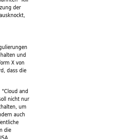
tzung der
ausknockt,
gulierungen
nhalten und
form X von
rd, dass die
n "Cloud and
oll nicht nur
thalten, um
ondern auch
fentliche
m die
 USA