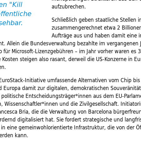
n "Kill
aufzubrechen.
ffentliche
Schließlich geben staatliche Stellen 
sehbar.
zusammengerechnet etwa 2 Billionen
Aufträge aus und haben damit eine
t. Allein die Bundesverwaltung bezahlte im vergangenen 
o für Microsoft-Lizenzgebühren – im Jahr vorher waren es 3
 Kosten steigen also rasant, derweil die US-Konzerne in 
en.
e EuroStack-Initiative umfassende Alternativen vom Chip bis
 Europa damit zur digitalen, demokratischen Souveränität
nd politische Entscheidungsträger*innen aus dem EU-Parlam
Wissenschaftler*innen und die Zivilgesellschaft. Initiatorin
rancesca Bria, die die Verwaltung von Barcelona bürgerfreu
dernd digitalisiert hat. Sie fordert strategische und langfri
 in eine gemeinwohlorientierte Infrastruktur, die von der Öf
werden kann.