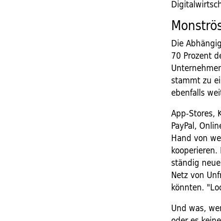
Digitalwirts
Monströ
Die Abhängig
70 Prozent d
Unternehmen 
stammt zu ei
ebenfalls we
App-Stores, K
PayPal, Onlin
Hand von wen
kooperieren.
ständig neue
Netz von Unf
könnten. "Lo
Und was, wen
oder es kein