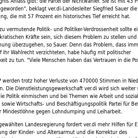
nis Anlass gibt: die Partei der Nichtwähler. Sie ist mit 43 
 geworden", beklagt ver.di-Landesleiter Siegfried Sauer die
ng, die mit 57 Prozent ein historisches Tief erreicht hat.
zu vermutende Politik- und Politiker-Verdrossenheit sollte 
kratischen Kräfte sein, sich diesem Problem zu stellen und
nung überzugehen, so Sauer. Denn das Problem, dass im
ihr Wahlrecht verzichteten, habe häufig mit politischer
it zu tun. "Viele Menschen haben das Vertrauen in die Pol
werden trotz hoher Verluste von 470000 Stimmen in Nie
n. Die Dienstleistungsgewerkschaft ver.di wird sich weiter
 die Politik einmischen und bei Themen wie Arbeit und sozia
 sowie Wirtschafts- und Beschäftigungspolitik Partei für Be
für Mindestlöhne gegen Lohndumping und Leiharbeit.
gewählten Landesregierung fordert ver.di mehr Hilfen für E
ng der Kinder- und Altersarmut und die Korrektur des