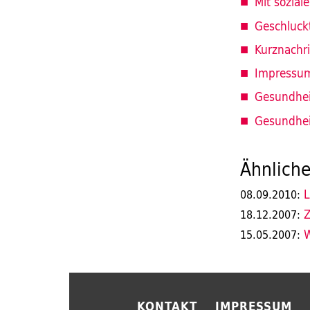
Mit sozial
Geschluck
Kurznachr
Impressu
Gesundhei
Gesundhei
Ähnliche
L
08.09.2010:
Z
18.12.2007:
W
15.05.2007:
KONTAKT
IMPRESSUM