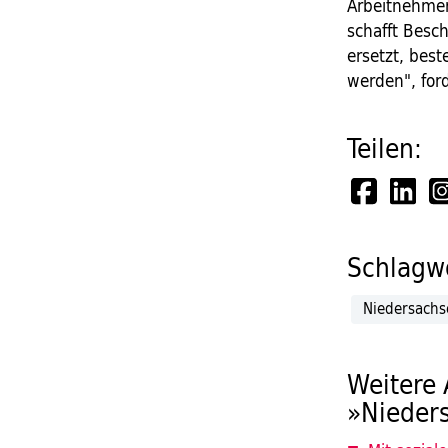
Arbeitnehmer
schafft Besch
ersetzt, best
werden", ford
Teilen:
Schlagwö
Niedersach
Weitere 
»Nieder