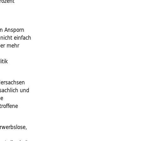
Prozent
ein Ansporn
 nicht einfach
mer mehr
itik
dersachsen
 sachlich und
le
troffene
rwerbslose,