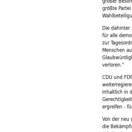
großer Besorg
größte Partei
Wahlbeteiligu
Die dahinter 
für alle demo
zur Tagesord
Menschen auf 
Glaubwürdigke
verloren."
CDU und FDP 
weiterregiere
inhaltlich in
Gerechtigkeit
ergreifen - 
Von der neu 
die Bekämpfu