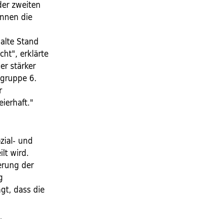
 der zweiten
innen die
d
 alte Stand
cht", erklärte
er stärker
tgruppe 6.
r
eierhaft."
zial- und
lt wird.
derung der
g
gt, dass die