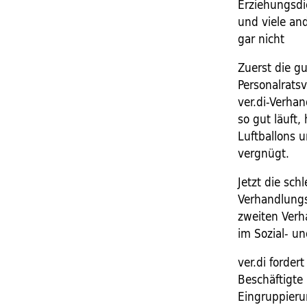
Erziehungsdi
und viele an
gar nicht
Zuerst die gu
Personalrats
ver.di-Verhan
so gut läuft
Luftballons 
vergnügt.
Jetzt die sch
Verhandlungs
zweiten Verh
im Sozial- u
ver.di forder
Beschäftigte
Eingruppieru