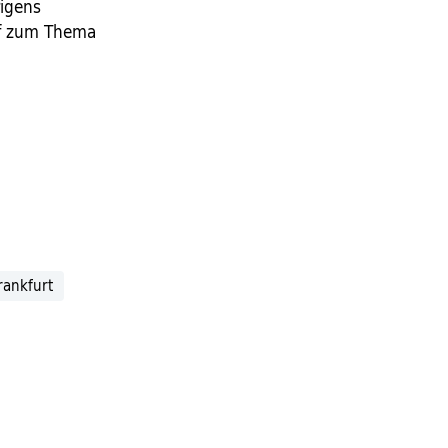
igens
ief zum Thema
rankfurt