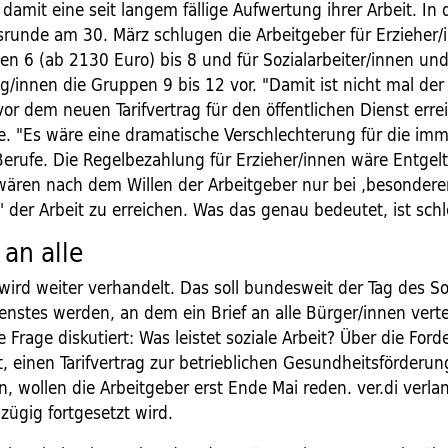
 damit eine seit langem fällige Aufwertung ihrer Arbeit. In
runde am 30. März schlugen die Arbeitgeber für Erzieher/
en 6 (ab 2130 Euro) bis 8 und für Sozialarbeiter/innen un
/innen die Gruppen 9 bis 12 vor. "Damit ist nicht mal der
vor dem neuen Tarifvertrag für den öffentlichen Dienst errei
e. "Es wäre eine dramatische Verschlechterung für die imm
Berufe. Die Regelbezahlung für Erzieher/innen wäre Entgel
wären nach dem Willen der Arbeitgeber nur bei ‚besondere
' der Arbeit zu erreichen. Was das genau bedeutet, ist schl
 an alle
wird weiter verhandelt. Das soll bundesweit der Tag des So
nstes werden, an dem ein Brief an alle Bürger/innen vertei
e Frage diskutiert: Was leistet soziale Arbeit? Über die For
, einen Tarifvertrag zur betrieblichen Gesundheitsförderun
, wollen die Arbeitgeber erst Ende Mai reden. ver.di verlan
zügig fortgesetzt wird.