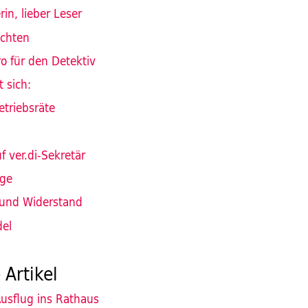
rin, lieber Leser
ichten
o für den Detektiv
t sich:
etriebsräte
f ver.di-Sekretär
gge
 und Widerstand
del
 Artikel
usflug ins Rathaus