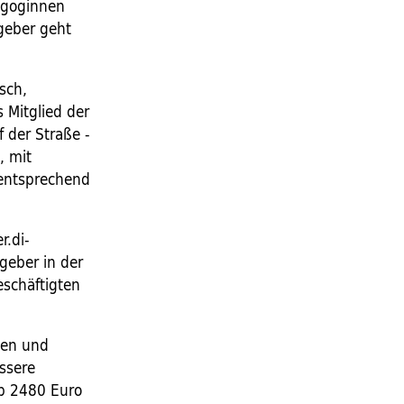
agoginnen
geber geht
sch,
 Mitglied der
 der Straße -
, mit
 entsprechend
r.di-
geber in der
schäftigten
nnen und
ssere
ab 2480 Euro