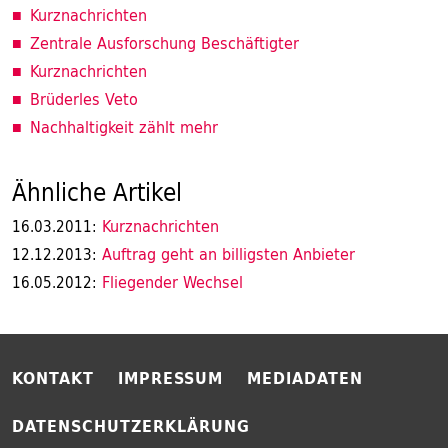
Kurznachrichten
Zentrale Ausforschung Beschäftigter
Kurznachrichten
Brüderles Veto
Nachhaltigkeit zählt mehr
Ähnliche Artikel
Kurznachrichten
16.03.2011:
Auftrag geht an billigsten Anbieter
12.12.2013:
Fliegender Wechsel
16.05.2012:
KONTAKT
IMPRESSUM
MEDIADATEN
DATENSCHUTZERKLÄRUNG