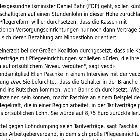
esgesundheitsminister Daniel Bahr (FDP) geht, sollen künf
schäftigten auf einen Stundenlohn in dieser Höhe zurückfa
flegereform will er durchsetzen, dass die Kassen mit
denen Versorgungseinrichtungen nur noch dann Verträge 
 sich deren Bezahlung am Mindestlohn orientiert.
inerzeit bei der Großen Koalition durchgesetzt, dass die 
erträge mit Pflegeeinrichtungen schließen dürfen, die ihre
 auf ortsüblichem Niveau vergüten", sagt ver.di-
ndsmitglied Ellen Paschke in einem Interview mit der ver.d
tung
drei
. Sie befürchtet, dass die Gehälter in der Branche
nd ins Rutschen kommen, wenn Bahr sich durchsetzt. Wie
Einzelnen sein können, macht Paschke an einem Beispiel deu
flegekraft, die in einer Region arbeitet, in der Tarifverträge
s ortsüblichen Lohn. Sie würde auf 8,75 Euro zurückfallen
ttel gegen Lohndumping seien Tarifverträge, sagt Paschke. 
 der Arbeitgeberverband, in dem sich große Pflegeeinricht