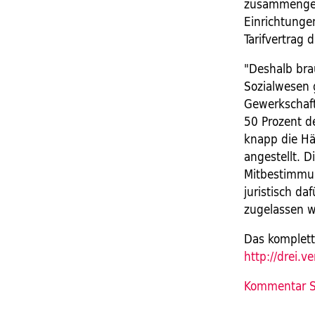
zusammengesc
Einrichtunge
Tarifvertrag 
"Deshalb bra
Sozialwesen 
Gewerkschafte
50 Prozent de
knapp die Hä
angestellt. D
Mitbestimmun
juristisch da
zugelassen 
Das komplett
http://drei.
Kommentar S