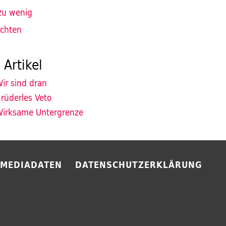
zu wenig
ichten
 Artikel
ir sind dran
rüderles Veto
irksame Untergrenze
MEDIADATEN
DATENSCHUTZERKLÄRUNG