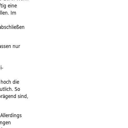
tig eine
llen. Im
abschließen
Kassen nur
i-
 hoch die
tlich. So
 prägend sind,
.
Allerdings
ungen