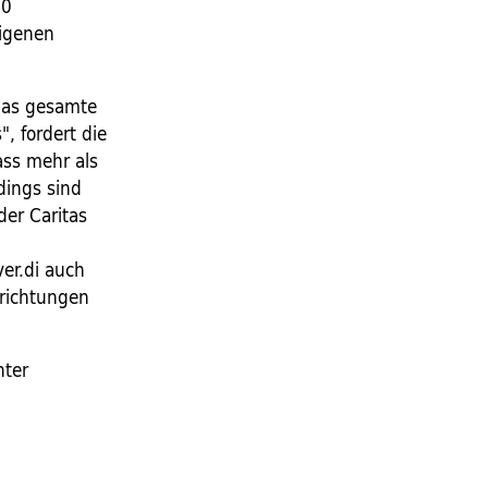
00
eigenen
 das gesamte
, fordert die
ass mehr als
dings sind
der Caritas
er.di auch
inrichtungen
nter