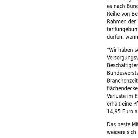
es nach Bund
Reihe von Be
Rahmen der P
tarifungebun
dürfen, wenn
"Wir haben se
Versorgungsv
Beschäftigten
Bundesvorsta
Branchenzei
flächendecke
Verluste im 
erhält eine P
14,95 Euro al
Das beste Mi
weigere sich