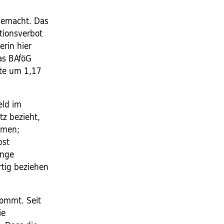
gemacht. Das
tionsverbot
erin hier
as BAföG
lte um 1,17
eld im
tz bezieht,
mmen;
bst
unge
tig beziehen
kommt. Seit
ie