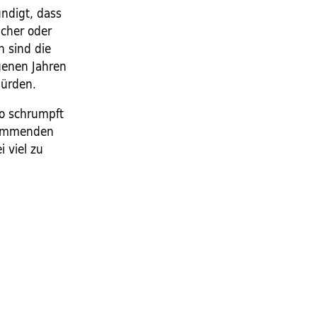
ündigt, dass
ächer oder
h sind die
genen Jahren
würden.
So schrumpft
 kommenden
 viel zu