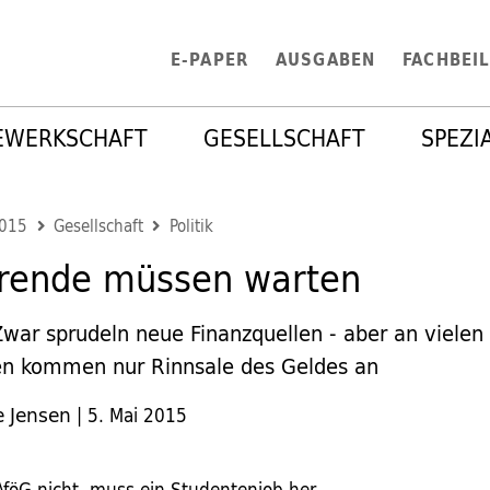
E-PAPER
AUSGABEN
FACHBEI
EWERKSCHAFT
GESELLSCHAFT
SPEZI
2015
Gesellschaft
Politik
erende müssen warten
ar sprudeln neue Finanzquellen - aber an vielen
n kommen nur Rinnsale des Geldes an
e Jensen
|
5. Mai 2015
AföG nicht, muss ein Studentenjob her