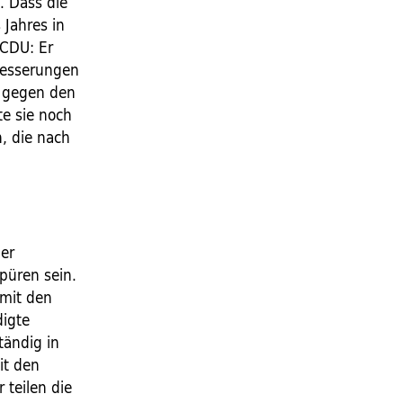
. Dass die
 Jahres in
 CDU: Er
besserungen
, gegen den
te sie noch
, die nach
der
püren sein.
 mit den
digte
tändig in
it den
 teilen die