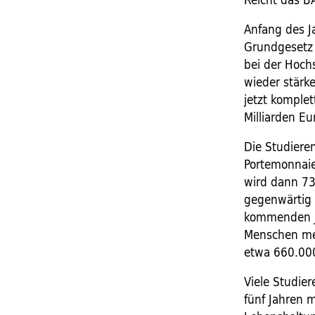
Anfang des J
Grundgesetz 
bei der Hoch
wieder stärk
jetzt komple
Milliarden Eu
Die Studier
Portemonnaie
wird dann 7
gegenwärtig 
kommenden J
Menschen meh
etwa 660.00
Viele Studie
fünf Jahren 