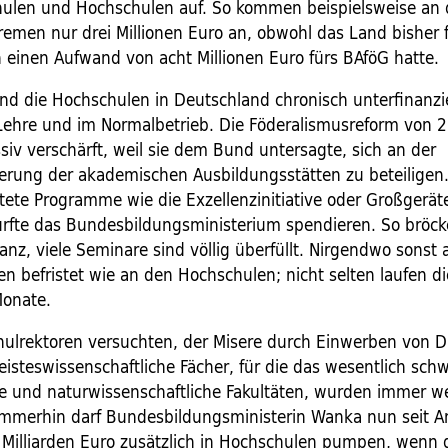
chulen und Hochschulen auf. So kommen beispielsweise an 
remen nur drei Millionen Euro an, obwohl das Land bisher f
 einen Aufwand von acht Millionen Euro fürs BAföG hatte.
ind die Hochschulen in Deutschland chronisch unterfinanzie
 Lehre und im Normalbetrieb. Die Föderalismusreform von 
siv verschärft, weil sie dem Bund untersagte, sich an der
erung der akademischen Ausbildungsstätten zu beteiligen.
istete Programme wie die Exzellenzinitiative oder Großgeräte
rfte das Bundesbildungsministerium spendieren. So bröckel
nz, viele Seminare sind völlig überfüllt. Nirgendwo sonst 
n befristet wie an den Hochschulen; nicht selten laufen di
Monate.
hulrektoren versuchten, der Misere durch Einwerben von Dr
steswissenschaftliche Fächer, für die das wesentlich schwi
he und naturwissenschaftliche Fakultäten, wurden immer we
mmerhin darf Bundesbildungsministerin Wanka nun seit A
e Milliarden Euro zusätzlich in Hochschulen pumpen, wenn