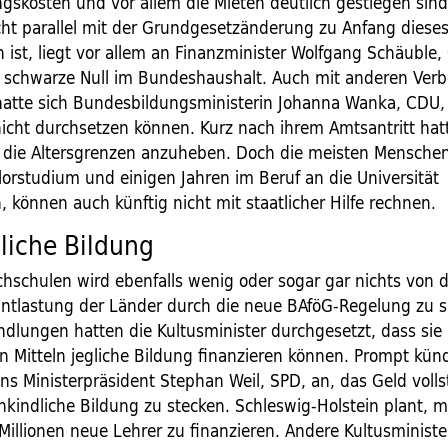
gskosten und vor allem die Mieten deutlich gestiegen sind
ht parallel mit der Grundgesetzänderung zu Anfang dieses
n ist, liegt vor allem an Finanzminister Wolfgang Schäuble,
e schwarze Null im Bundeshaushalt. Auch mit anderen Ver
atte sich Bundesbildungsministerin Johanna Wanka, CDU
icht durchsetzen können. Kurz nach ihrem Amtsantritt hat
 die Altersgrenzen anzuheben. Doch die meisten Menschen
orstudium und einigen Jahren im Beruf an die Universität
 können auch künftig nicht mit staatlicher Hilfe rechnen.
liche Bildung
chschulen wird ebenfalls wenig oder sogar gar nichts von 
 Entlastung der Länder durch die neue BAföG-Regelung zu s
ndlungen hatten die Kultusminister durchgesetzt, dass sie
n Mitteln jegliche Bildung finanzieren können. Prompt kün
ns Ministerpräsident Stephan Weil, SPD, an, das Geld volls
hkindliche Bildung zu stecken. Schleswig-Holstein plant, m
Millionen neue Lehrer zu finanzieren. Andere Kultusminister