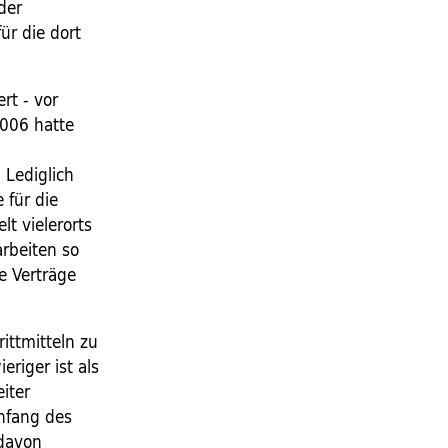
der
ür die dort
rt - vor
2006 hatte
 Lediglich
 für die
t vielerorts
arbeiten so
e Verträge
ittmitteln zu
eriger ist als
iter
nfang des
 davon