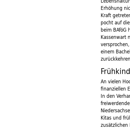
Lebenshaltun
Erhöhung nic
Kraft getrete
pocht auf di
beim BAföG h
Kassenwart n
versprochen,
einem Bachel
zurückkehren,
Frühkind
An vielen Ho
finanziellen
In den Verha
freiwerdende
Niedersachse
Kitas und frü
zusätzlichen 