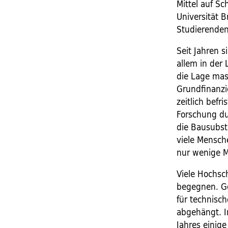
Mittel auf S
Universität B
Studierenden
Seit Jahren s
allem in der
die Lage mas
Grundfinanzi
zeitlich befr
Forschung du
die Bausubsta
viele Mensche
nur wenige 
Viele Hochsc
begegnen. Gei
für technisc
abgehängt. I
Jahres einig