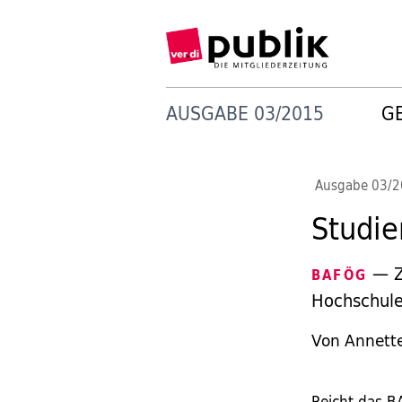
AUSGABE 03/2015
G
Ausgabe 03/
Studi
— Zw
BAFÖG
Hochschule
Von Annett
Reicht das B