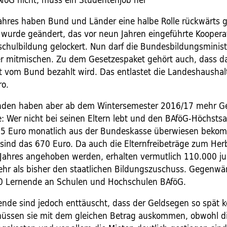
ahres haben Bund und Länder eine halbe Rolle rückwärts 
wurde geändert, das vor neun Jahren eingeführte Koopera
schulbildung gelockert. Nun darf die Bundesbildungsminist
er mitmischen. Zu dem Gesetzespaket gehört auch, dass d
tt vom Bund bezahlt wird. Das entlastet die Landeshausha
ro.
enden haben aber ab dem Wintersemester 2016/17 mehr G
: Wer nicht bei seinen Eltern lebt und den BAföG-Höchstsa
35 Euro monatlich aus der Bundeskasse überwiesen beko
sind das 670 Euro. Da auch die Elternfreibeträge zum Her
ahres angehoben werden, erhalten vermutlich 110.000 j
r als bisher den staatlichen Bildungszuschuss. Gegenwär
0 Lernende an Schulen und Hochschulen BAföG.
rende sind jedoch enttäuscht, dass der Geldsegen so spät 
müssen sie mit dem gleichen Betrag auskommen, obwohl d