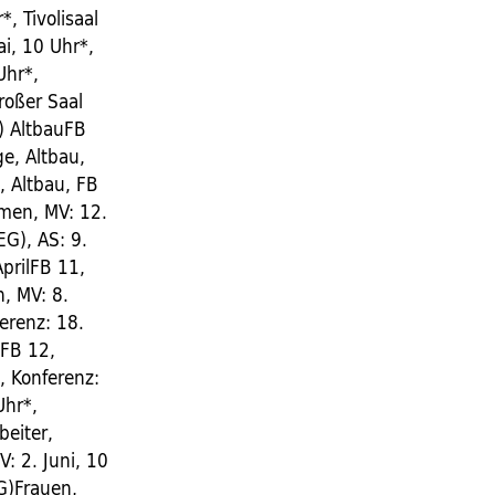
*, Tivolisaal
ai, 10 Uhr*,
Uhr*,
roßer Saal
G) AltbauFB
e, Altbau,
, Altbau, FB
emen, MV: 12.
EG), AS: 9.
AprilFB 11,
, MV: 8.
erenz: 18.
iFB 12,
, Konferenz:
Uhr*,
beiter,
V: 2. Juni, 10
EG)Frauen,