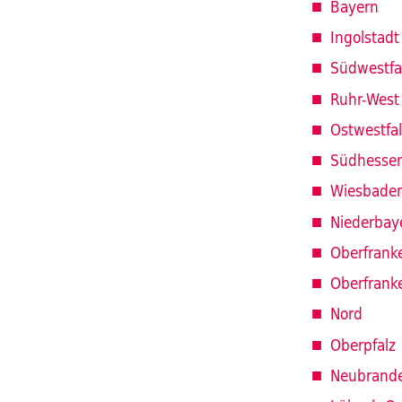
Bayern
Ingolstadt
Südwestfa
Ruhr-West
Ostwestfa
Südhesse
Wiesbade
Niederbay
Oberfrank
Oberfrank
Nord
Oberpfalz
Neubrand