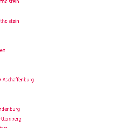
tholstein
tholstein
ken
/ Aschaffenburg
andenburg
rttemberg