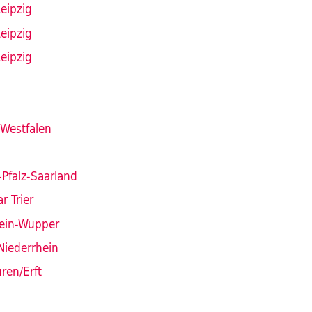
eipzig
eipzig
eipzig
-Westfalen
Pfalz-Saarland
r Trier
ein-Wupper
Niederrhein
ren/Erft
n