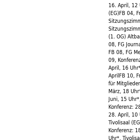
16. April, 12
(EG)FB 04, Fr
Sitzungszimm
Sitzungszimm
(1. OG) Altba
08, FG Journ
FB 08, FG Me
09, Konferenz
April, 16 Uhr
AprilFB 10, F
für Mitglied
März, 18 Uhr
Juni, 15 Uhr
Konferenz: 28
28. April, 10
Tivolisaal (E
Konferenz: 18
Uhr*, Tivolis