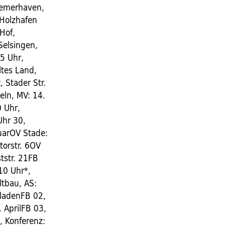
remerhaven,
 Holzhafen
Hof,
Selsingen,
15 Uhr,
tes Land,
 Stader Str.
eln, MV: 14.
0 Uhr,
Uhr 30,
ruarOV Stade:
torstr. 6OV
ststr. 21FB
 10 Uhr*,
ltbau, AS:
geladenFB 02,
. AprilFB 03,
, Konferenz: