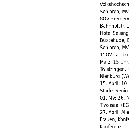
Volkshochsch
Senioren, MV
8OV Bremervör
Bahnhofstr. 
Hotel Selsing
Buxtehude, B
Senioren, MV
15OV Landkre
März, 15 Uhr
Twistringen,
Nienburg (We
15. April, 1
Stade, Senior
01, MV: 26. M
Tivolisaal (E
27. April. Al
Frauen, Konfe
Konferenz: 16