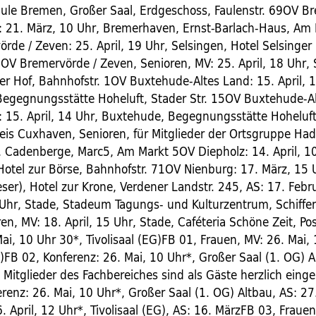
ule Bremen, Großer Saal, Erdgeschoss, Faulenstr. 69OV B
: 21. März, 10 Uhr, Bremerhaven, Ernst-Barlach-Haus, Am
de / Zeven: 25. April, 19 Uhr, Selsingen, Hotel Selsinger 
1OV Bremervörde / Zeven, Senioren, MV: 25. April, 18 Uhr, 
er Hof, Bahnhofstr. 1OV Buxtehude-Altes Land: 15. April, 
egegnungsstätte Hoheluft, Stader Str. 15OV Buxtehude-Al
: 15. April, 14 Uhr, Buxtehude, Begegnungsstätte Hoheluft,
is Cuxhaven, Senioren, für Mitglieder der Ortsgruppe Had
, Cadenberge, Marc5, Am Markt 5OV Diepholz: 14. April, 1
 Hotel zur Börse, Bahnhofstr. 71OV Nienburg: 17. März, 15 
ser), Hotel zur Krone, Verdener Landstr. 245, AS: 17. Feb
0 Uhr, Stade, Stadeum Tagungs- und Kulturzentrum, Schiffer
en, MV: 18. April, 15 Uhr, Stade, Caféteria Schöne Zeit, Po
ai, 10 Uhr 30*, Tivolisaal (EG)FB 01, Frauen, MV: 26. Mai,
G)FB 02, Konferenz: 26. Mai, 10 Uhr*, Großer Saal (1. OG) A
le Mitglieder des Fachbereiches sind als Gäste herzlich ein
renz: 26. Mai, 10 Uhr*, Großer Saal (1. OG) Altbau, AS: 27
. April, 12 Uhr*, Tivolisaal (EG), AS: 16. MärzFB 03, Frauen