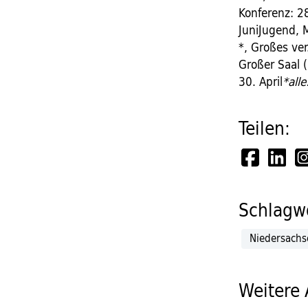
Konferenz: 28
JuniJugend, M
*, Großes ver
Großer Saal (
30. April
*all
Teilen:
Schlagwö
Niedersach
Weitere 