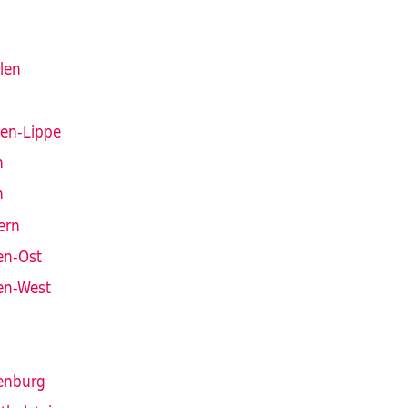
len
len-Lippe
n
n
ern
en-Ost
en-West
enburg