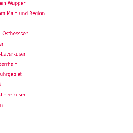
ein-Wupper
 am Main und Region
g-Osthesssen
en
-Leverkusen
derrhein
Ruhrgebiet
d
-Leverkusen
en