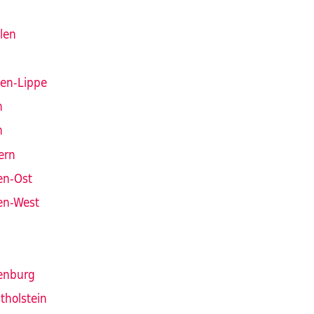
len
len-Lippe
n
n
ern
en-Ost
en-West
enburg
tholstein