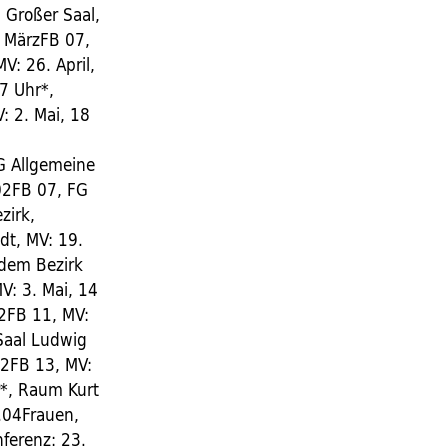
, Großer Saal,
. MärzFB 07,
V: 26. April,
7 Uhr*,
: 2. Mai, 18
FG Allgemeine
02FB 07, FG
zirk,
dt, MV: 19.
 dem Bezirk
V: 3. Mai, 14
02FB 11, MV:
 Saal Ludwig
02FB 13, MV:
hr*, Raum Kurt
0.04Frauen,
nferenz: 23.