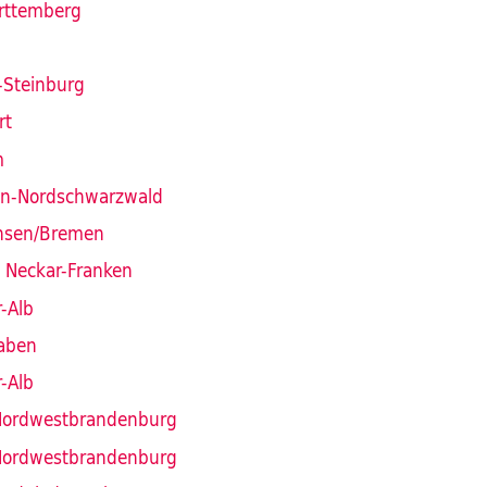
rttemberg
-Steinburg
rt
m
en-Nordschwarzwald
hsen/Bremen
- Neckar-Franken
r-Alb
aben
r-Alb
Nordwestbrandenburg
Nordwestbrandenburg