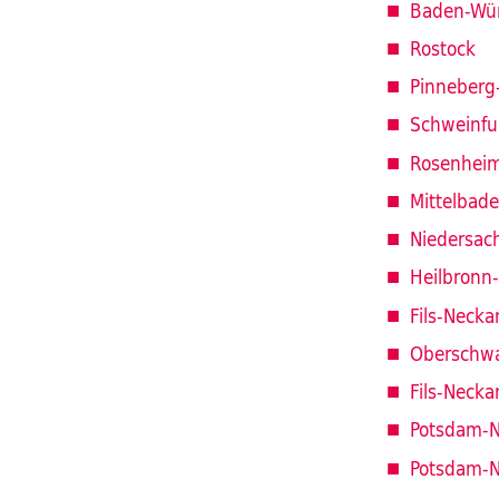
Baden-Wü
Rostock
Pinneberg
Schweinfu
Rosenhei
Mittelbad
Niedersac
Heilbronn
Fils-Necka
Oberschw
Fils-Necka
Potsdam-
Potsdam-