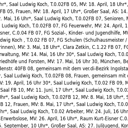
Uhr*, Saal Ludwig Koch, T.0.02FB 05, MV: 18. April, 18 Uhr*
FB 05, Frauen, MV: 18. April, 17 Uhr*, Großer Saal, AS: 14
. Mai, 16 Uhr*, Saal Ludwig Koch, T.0.02FB 07, Senioren, M
l Ludwig Koch, T.0.02FB 07, FG Feuerwehr, MV: 24. April, 1
ner, C.0.04 FB 07, FG Sozial-, Kinder- und Jugendhilfe, MV
udwig Koch , T.0.02 FB 07, FG Schulen (Schulhausmeister /
rinnen), MV: 3. Mai, 18 Uhr*, Clara Zetkin, C.1.22 FB 07, 
altung, MV: 14. Mai, 16 Uhr 30*, Saal Ludwig Koch, T.0.
riedhöfe und Forsten, MV: 17. Mai, 16 Uhr 30, München, Be
edenstr. 40FB 08, gemeinsam mit dem ver.di-Bezirk Ingolsta
r*, Saal Ludwig Koch, T.0.02FB 08, Frauen, gemeinsam mit
V: 19. April, 16 Uhr 30*, Saal Ludwig Koch, T.0.02 FB 09, M
 Saal FB 10, MV: 11. Juni, 17 Uhr*, Saal Ludwig Koch, T.0.
Uhr*, Saal Ludwig Koch, T.0.02FB 12, MV: 8. Mai, 18 Uhr*,
FB 12, Frauen, MV: 8. Mai, 17 Uhr*, Saal Ludwig Koch, T.0.
hr*, Saal Ludwig Koch, T.0.02 Arbeiter, MV: 24. Juli, 16 U
4Erwerbslose, MV: 26. April, 16 Uhr*, Raum Kurt-Eisner C.
. September, 10 Uhr*, Großer Saal, AS: 27. JuliJugend, Ko