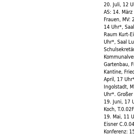
20. Juli, 12 
AS: 14. März 
Frauen, MV: 2
14 Uhr*, Saa
Raum Kurt-Eis
Uhr*, Saal L
Schulsekretä
Kommunalverw
Gartenbau, F
Kantine, Fri
April, 17 Uh
Ingolstadt, M
Uhr*. Großer
19. Juni, 17 
Koch, T.0.02
19. Mai, 11 U
Eisner C.0.0
Konferenz: 15