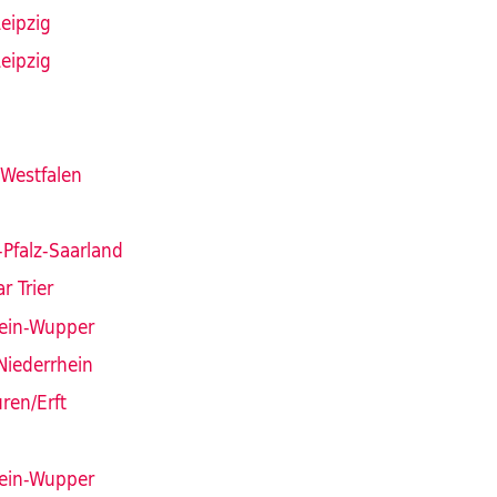
eipzig
eipzig
-Westfalen
Pfalz-Saarland
r Trier
ein-Wupper
Niederrhein
ren/Erft
n
ein-Wupper