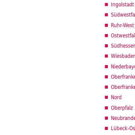
Ingolstadt
Südwestfa
Ruhr-West
Ostwestfa
Südhesse
Wiesbade
Niederbay
Oberfrank
Oberfrank
Nord
Oberpfalz
Neubrand
Lübeck-Os