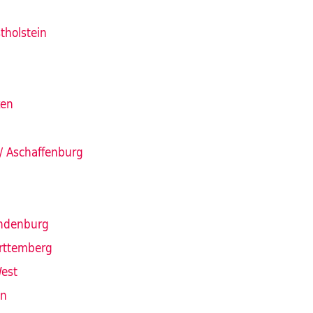
tholstein
ken
/ Aschaffenburg
andenburg
rttemberg
est
in