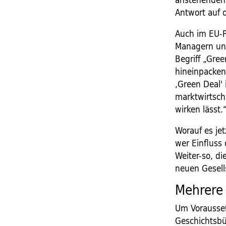
Antwort auf 
Auch im EU-P
Managern und
Begriff „Gre
hineinpacken
,Green Deal' 
marktwirtsch
wirken lässt.
Worauf es je
wer Einfluss
Weiter-so, d
neuen Gesell
Mehrere
Um Vorausset
Geschichtsbü