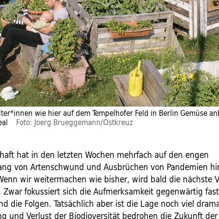
dter*innen wie hier auf dem Tempelhofer Feld in Berlin Gemüse an
eal
Foto: Joerg Brueggemann/Ostkreuz
haft hat in den letzten Wochen mehrfach auf den engen
g von Artenschwund und Ausbrüchen von Pandemien hi
 Wenn wir weitermachen wie bisher, wird bald die nächste V
. Zwar fokussiert sich die Aufmerksamkeit gegenwärtig fast
d die Folgen. Tatsächlich aber ist die Lage noch viel drama
ng und Verlust der Biodioversität bedrohen die Zukunft de