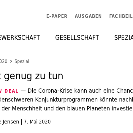
E-PAPER
AUSGABEN
FACHBEI
EWERKSCHAFT
GESELLSCHAFT
SPEZI
2020
Spezial
t genug zu tun
— Die Corona-Krise kann auch eine Chance
W DEAL
rdenschweren Konjunkturprogrammen könnte nachh
t der Menschheit und den blauen Planeten investi
e Jensen
|
7. Mai 2020