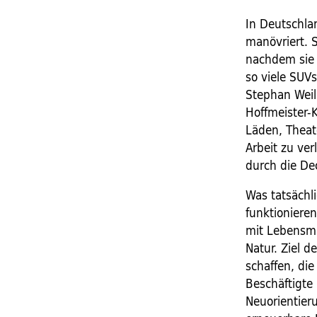
In Deutschla
manövriert. 
nachdem sie 
so viele SUV
Stephan Weil
Hoffmeister-K
Läden, Theat
Arbeit zu ve
durch die De
Was tatsächli
funktioniere
mit Lebensmi
Natur. Ziel d
schaffen, di
Beschäftigte
Neuorientier