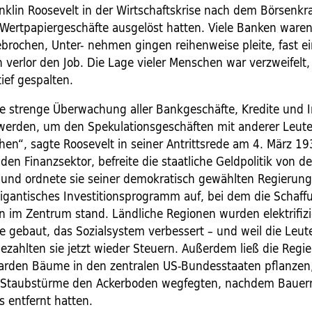
anklin Roosevelt in der Wirtschaftskrise nach dem Börsenk
 Wertpapiergeschäfte ausgelöst hatten. Viele Banken ware
ochen, Unter- nehmen gingen reihenweise pleite, fast ein
 verlor den Job. Die Lage vieler Menschen war verzweifelt,
tief gespalten.
e strenge Überwachung aller Bankgeschäfte, Kredite und I
 werden, um den Spekulationsgeschäften mit anderer Leute
en“, sagte Roosevelt in seiner Antrittsrede am 4. März 19
en Finanzsektor, befreite die staatliche Geldpolitik von d
 und ordnete sie seiner demokratisch gewählten Regierung
 gigantisches Investitionsprogramm auf, bei dem die Schaf
n im Zentrum stand. Ländliche Regionen wurden elektrifizi
 gebaut, das Sozialsystem verbessert – und weil die Leut
bezahlten sie jetzt wieder Steuern. Außerdem ließ die Regi
iarden Bäume in den zentralen US-Bundesstaaten pflanzen
 Staubstürme den Ackerboden wegfegten, nachdem Bauern
s entfernt hatten.