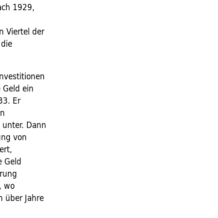
rach 1929,
n
 Viertel der
 die
nvestitionen
 Geld ein
33. Er
en
 unter. Dann
fung von
ert,
e Geld
erung
, wo
 über Jahre