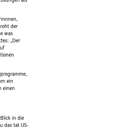
*innnen,
roht der
le was
tes: „Der
uf
ationen
urprogramme,
um ein
m einen
lick in die
u das tat US-