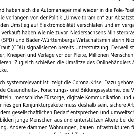
nd haben sich die Automanager mal wieder in die Pole-Posi
Sie verlangen von der Politik „Umweltprämien“ zur Absatzs
den Umstieg auf Elektromobilität verschlafen und im verg
s verkauft haben wie nie zuvor. Niedersachsens Ministerprä
 (SPD) und Baden-Württembergs Wirtschaftsministerin Nic
raut (CDU) signalisierten bereits Unterstützung. Derweil s
er, Kneipen und Verlage vor der Pleite, Millionen Menschen
rlieren. Zugleich schießen die Umsätze des Onlinehändlers
cke.
ch systemrelevant ist, zeigt die Corona-Krise. Dazu gehör
nde Gesundheits-, Forschungs- und Bildungssysteme, die 
tteln, menschliche Fürsorge, digitale Kommunikation und e
er riesigen Konjunkturpakete muss deshalb sein, sichere Ar
e dem gesellschaftlichen Bedarf entsprechen und umweltsc
 bilden junge Menschen aus und unterstützen Ältere bei de
ung. Andere dämmen Wohnungen, bauen Infrastrukturen f