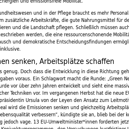
Energien und emissionsfreie Mobilität.
ndheitswesen und in der Pflege braucht es mehr Personal
 zusätzliche Arbeitskräfte, die gute Nahrungsmittel für d
ieren und die Landschaft pflegen. Schließlich müssen auc
schrieben werden, die eine ressourcenschonende Mobilitä
ausch und demokratische Entscheidungsfindungen ermögl
inklusive.
en senken, Arbeitsplätze schaffen
es genug. Doch dass die Entwicklung in diese Richtung geht
orgaben voraus. Ein Schlagwort macht die Runde: „Green N
rde vor über zehn Jahren entwickelt und sieht eine massi
icher Techniken vor. Im vergangenen Herbst hat die neue E
räsidentin Ursula von der Leyen den Ansatz zum Leitmoti
eal wird die Emissionen senken und gleichzeitig Arbeitsplä
ebensqualität verbessern“, kündigte sie an, blieb bei der 
g jedoch vage. 13 EU-Umweltminister*innen forderten jetzt
Konjunkturprogrammen „den Versuchungen kurzfristiger 