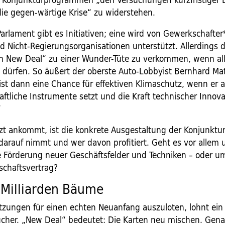
die gegen-wärtige Krise“ zu widerstehen.
arlament gibt es Initiativen; eine wird von Gewerkschafter
 Nicht-Regierungsorganisationen unterstützt. Allerdings d
en New Deal“ zu einer Wunder-Tüte zu verkommen, wenn al
 dürfen. So äußert der oberste Auto-Lobbyist Bernhard Mat
ist dann eine Chance für effektiven Klimaschutz, wenn er a
aftliche Instrumente setzt und die Kraft technischer Innov
“
tzt ankommt, ist die konkrete Ausgestaltung der Konjunkt
 darauf nimmt und wer davon profitiert. Geht es vor allem 
ie Förderung neuer Geschäftsfelder und Techniken – oder u
schaftsvertrag?
 Milliarden Bäume
zungen für einen echten Neuanfang auszuloten, lohnt ein B
cher. „New Deal“ bedeutet: Die Karten neu mischen. Gena