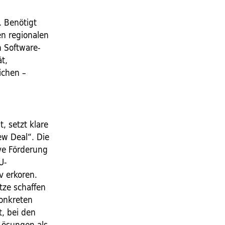
. Benötigt
en regionalen
h Software-
t,
ichen –
, setzt klare
ew Deal“. Die
ve Förderung
U-
v erkoren.
tze schaffen
konkreten
, bei den
Lösungen als