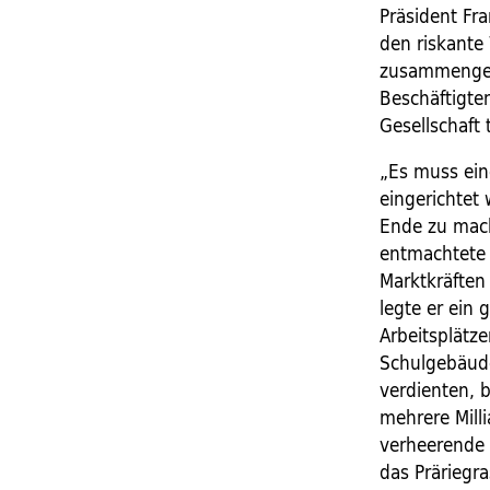
Präsident Fr
den riskante
zusammengebr
Beschäftigten
Gesellschaft 
„Es muss ein
eingerichtet
Ende zu mach
entmachtete d
Marktkräften
legte er ein
Arbeitsplätze
Schulgebäude
verdienten, 
mehrere Mill
verheerende
das Präriegra