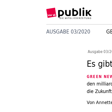
AUSGABE 03/2020
G
Ausgabe 03/
Es gib
GREEN NE
den millia
die Zukunf
Von Annett