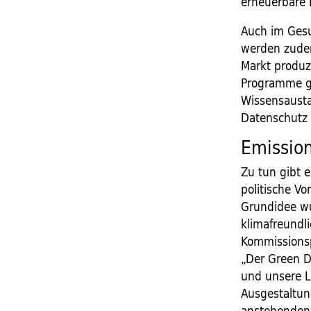
erneuerbare 
Auch im Gesu
werden zudem
Markt produz
Programme ge
Wissensaust
Datenschutz 
Emission
Zu tun gibt 
politische V
Grundidee wu
klimafreundl
Kommissionsp
„Der Green D
und unsere L
Ausgestaltun
anstehenden 