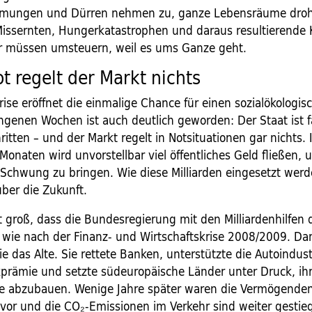
ungen und Dürren nehmen zu, ganze Lebensräume dro
 Missernten, Hungerkatastrophen und daraus resultierende 
r müssen umsteuern, weil es ums Ganze geht.
ot regelt der Markt nichts
rise eröffnet die einmalige Chance für einen sozialökolog
ngenen Wochen ist auch deutlich geworden: Der Staat ist f
ritten – und der Markt regelt in Notsituationen gar nichts.
naten wird unvorstellbar viel öffentliches Geld fließen, 
n Schwung zu bringen. Wie diese Milliarden eingesetzt werd
über die Zukunft.
t groß, dass die Bundesregierung mit den Milliardenhilfen 
 wie nach der Finanz- und Wirtschaftskrise 2008/2009. Da
 sie das Alte. Sie rettete Banken, unterstützte die Autoindus
prämie und setzte südeuropäische Länder unter Druck, ih
e abzubauen. Wenige Jahre später waren die Vermögende
zuvor und die CO₂-Emissionen im Verkehr sind weiter gestie