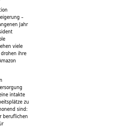
tion
teigerung –
angenen Jahr
sident
ole
tehen viele
 drohen ihre
 Amazon
en
Versorgung
ine intakte
beitsplätze zu
honend sind:
r beruflichen
ür