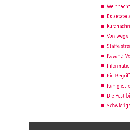
Weihnacht
Es setzte 
Kurznachr
Von wege
Staffelstr
Rasant: V
Informati
Ein Begriff
Ruhig ist 
Die Post b
Schwierig