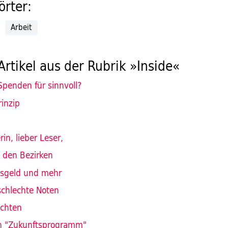
rter:
Arbeit
Artikel aus der Rubrik »Inside«
Spenden für sinnvoll?
rinzip
in, lieber Leser,
in den Bezirken
sgeld und mehr
schlechte Noten
ichten
n "Zukunftsprogramm"