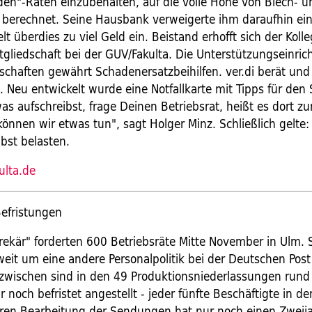
den"-Raten einzubehalten, auf die volle Höhe von Blech- u
berechnet. Seine Hausbank verweigerte ihm daraufhin ein
elt überdies zu viel Geld ein. Beistand erhofft sich der Koll
tgliedschaft bei der GUV/Fakulta. Die Unterstützungseinric
haften gewährt Schadenersatzbeihilfen. ver.di berät und 
 Neu entwickelt wurde eine Notfallkarte mit Tipps für den 
s aufschreibst, frage Deinen Betriebsrat, heißt es dort zu
können wir etwas tun", sagt Holger Minz. Schließlich gelte
bst belasten.
ulta.de
efristungen
 prekär" forderten 600 Betriebsräte Mitte November in Ulm.
eit um eine andere Personalpolitik bei der Deutschen Pos
Inzwischen sind in den 49 Produktionsniederlassungen run
noch befristet angestellt - jeder fünfte Beschäftigte in de
ären Bearbeitung der Sendungen hat nur noch einen Zweija