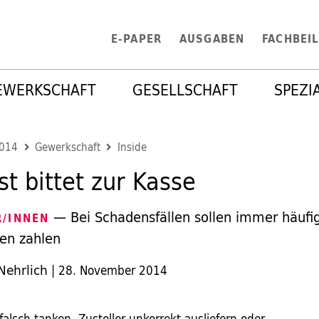
E-PAPER
AUSGABEN
FACHBEI
EWERKSCHAFT
GESELLSCHAFT
SPEZI
2014
Gewerkschaft
Inside
st bittet zur Kasse
— Bei Schadensfällen sollen immer häufig
R/INNEN
ten zahlen
Nehrlich
|
28. November 2014
alsch tanken, Zusteller unkorrekt ausliefern oder