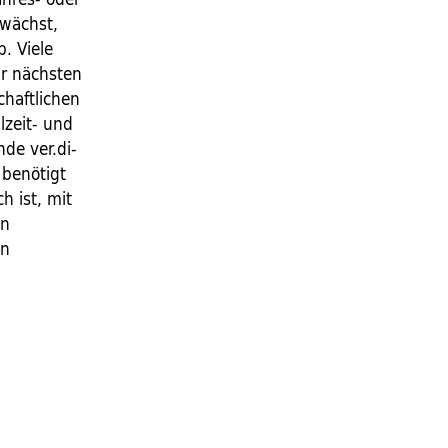
 wächst,
. Viele
ur nächsten
chaftlichen
lzeit- und
nde ver.di-
 benötigt
h ist, mit
an
en