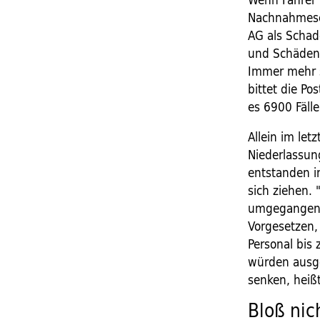
Nachnahmesen
AG als Schad
und Schäden a
Immer mehr s
bittet die Po
es 6900 Fäll
Allein im let
Niederlassun
entstanden im
sich ziehen. 
umgegangen w
Vorgesetzen,
Personal bis 
würden ausge
senken, heißt
Bloß nic