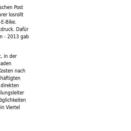
schen Post
er losrollt
-E-Bike.
tdruck. Dafür
en - 2013 gab
, in der
haden
 Kosten nach
chäftigten
direkten
lungsleiter
öglichkeiten
n Viertel