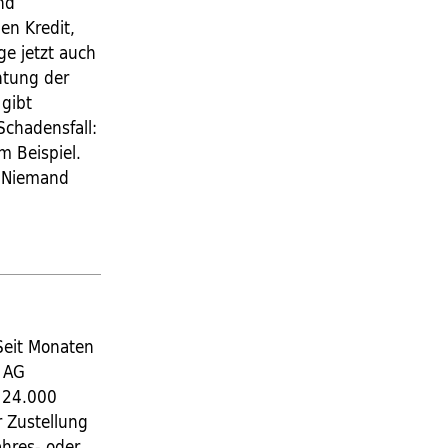
nd
en Kredit,
ege jetzt auch
htung der
gibt
Schadensfall:
m Beispiel.
: Niemand
 Seit Monaten
t AG
d 24.000
r Zustellung
hres- oder