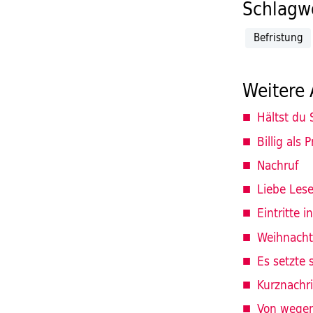
Schlagwö
Befristung
Weitere 
Hältst du 
Billig als P
Nachruf
Liebe Leser
Eintritte 
Weihnacht
Es setzte 
Kurznachr
Von wege