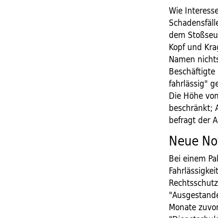
Wie Interesse
Schadensfälle
dem Stoßseuf
Kopf und Krag
Namen nichts
Beschäftigte
fahrlässig" 
Die Höhe von
beschränkt; A
befragt der A
Neue Not
Bei einem Pa
Fahrlässigkei
Rechtsschutz
"Ausgestande
Monate zuvor