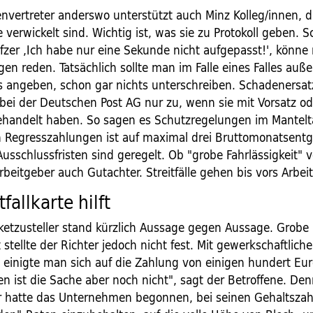
nvertreter anderswo unterstützt auch Minz Kolleg/innen, d
 verwickelt sind. Wichtig ist, was sie zu Protokoll geben. 
zer ,Ich habe nur eine Sekunde nicht aufgepasst!', könn
en reden. Tatsächlich sollte man im Falle eines Falles auß
 angeben, schon gar nichts unterschreiben. Schadenersa
 bei der Deutschen Post AG nur zu, wenn sie mit Vorsatz od
gehandelt haben. So sagen es Schutzregelungen im Mantelta
 Regresszahlungen ist auf maximal drei Bruttomonatsentg
usschlussfristen sind geregelt. Ob "grobe Fahrlässigkeit" v
rbeitgeber auch Gutachter. Streitfälle gehen bis vors Arbeit
fallkarte hilft
ketzusteller stand kürzlich Aussage gegen Aussage. Grobe
t stellte der Richter jedoch nicht fest. Mit gewerkschaftlich
 einigte man sich auf die Zahlung von einigen hundert Eur
n ist die Sache aber noch nicht", sagt der Betroffene. De
 hatte das Unternehmen begonnen, bei seinen Gehaltsza