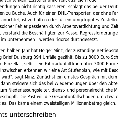
dungen nicht richtig kassieren, schlägt das bei der Deut
en zu Buche. Auch für einen DHL-Transporter, der ohne Fahr
nrichtet, ist zu haften oder für ein umgekipptes Zusteller
olcher Fehler passieren durch Arbeitsverdichtung und Zei
st verstärkt die Beschäftigten zur Kasse. Regressforderung
e im Unternehmen - werden rigoros durchgesetzt.
zten halben Jahr hat Holger Minz, der zuständige Betriebsrat
g Brief Duisburg 394 Unfälle gezählt. Bis zu 8000 Euro Sc
 Einzelfall, selbst ein Fahrradunfall kann über 3000 Euro
"Inzwischen erkennen wir eine Art Stufenplan, wie mit Bes
ird", sagt Minz. Zunächst ein ernstes Gespräch mit dem 
 dann steigere sich das bei Wiederholungen über den Abtei
zum Niederlassungsleiter, dienst- und personalrechtliche M
schöpft. Die Post will die Gesamtunfallschäden um etwa ei
 es. Das käme einem zweistelligen Millionenbetrag gleich.
hts unterschreiben