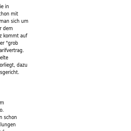
ie in
Schon mit
e man sich um
er dem
tz kommt auf
er "grob
rifvertrag.
elte
orliegt, dazu
sgericht.
em
o.
nn schon
hlungen