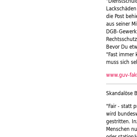
"Dienstschul
Lackschäden 
die Post behi
aus seiner Mi
DGB-Gewerksc
Rechtsschutz.
Bevor Du etwa
"Fast immer 
muss sich sel
www.guv-fak
Skandalöse B
"Fair - statt
wird bundesw
gestritten. 
Menschen nur 
oder station