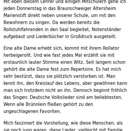
Mit eben diesem Lehrer und einigen Mitschülern gehe ich
jeden Donnerstag in das Braunschweiger Altersheim
Marienstift direkt neben unserer Schule, um mit den
Bewohnern zu singen. Da werden bereits die
Rollstuhlfahrenden in den Saal begleitet, Notenständer
aufgebaut und Liederbücher in Großdruck ausgeteilt.
Eine alte Dame erhebt sich, kommt mit ihrem Rollator
herbeigerollt. Und wie fast jedes Mal erzählt sie mit
erstaunlich lauter Stimme einen Witz. Seit langem schon
gehört die alte Dame fest zum Repertoire. Es hat mich
sehr bestürzt, dass sie plötzlich verstorben ist. Man
kennt ihn, den Kreislauf des Lebens, aber gewöhnen kann
man sich trotzdem nicht an ihn. Dennoch beginnt fröhlich
das Singen: Deutsche Volkslieder sind am beliebtesten.
Wenn alle Brünnlein fließen gehört zu den
ungeschlagenen Favoriten.
Mich fasziniert die Vorstellung, wie diese Menschen, als
sie noch jung waren, diese Lieder, vielleicht mit Familie