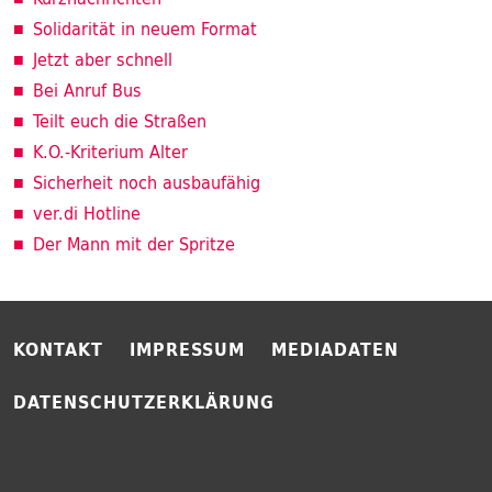
Solidarität in neuem Format
Jetzt aber schnell
Bei Anruf Bus
Teilt euch die Straßen
K.O.-Kriterium Alter
Sicherheit noch ausbaufähig
ver.di Hotline
Der Mann mit der Spritze
KONTAKT
IMPRESSUM
MEDIADATEN
DATENSCHUTZERKLÄRUNG