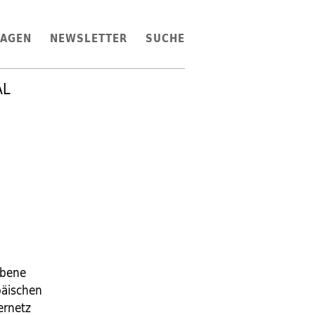
LAGEN
NEWSLETTER
SUCHE
AL
ebene
päischen
ernetz