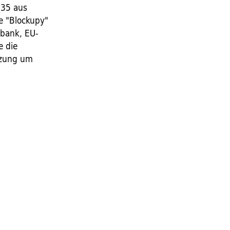
U35 aus
ie "Blockupy"
lbank, EU-
e die
tzung um