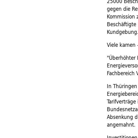
25000 Beschäf
gegen die Re
Kommission 
Beschäftigte
Kundgebung
Viele kamen 
"Überhöhter 
Energieversor
Fachbereich 
In Thüringen
Energieberei
Tarifverträge
Bundesnetzag
Absenkung de
angemahnt.
Investitione