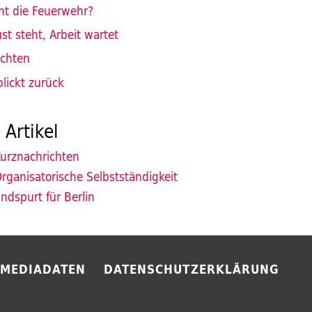
ht die Feuerwehr?
t steht, Arbeit wartet
ichten
lickt zurück
 Artikel
urznachrichten
rganisatorische Selbstständigkeit
ndspurt für Berlin
MEDIADATEN
DATENSCHUTZERKLÄRUNG