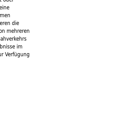
eine
ehmen
eren die
von mehreren
 Nahverkehrs
ebnisse im
ur Verfügung