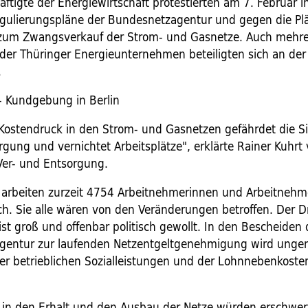
tigte der Energiewirtschaft protestierten am 7. Februar in
gulierungspläne der Bundesnetzagentur und gegen die Pl
zum Zwangsverkauf der Strom- und Gasnetze. Auch mehre
 der Thüringer Energieunternehmen beteiligten sich an der
.
- Kundgebung in Berlin
Kostendruck in den Strom- und Gasnetzen gefährdet die Si
gung und vernichtet Arbeitsplätze", erklärte Rainer Kuhrt 
Ver- und Entsorgung.
 arbeiten zurzeit 4754 Arbeitnehmerinnen und Arbeitnehm
ch. Sie alle wären von den Veränderungen betroffen. Der D
 ist groß und offenbar politisch gewollt. In den Bescheiden 
entur zur laufenden Netzentgeltgenehmigung wird ungeni
r betrieblichen Sozialleistungen und der Lohnnebenkoste
n in den Erhalt und den Ausbau der Netze würden erschwer