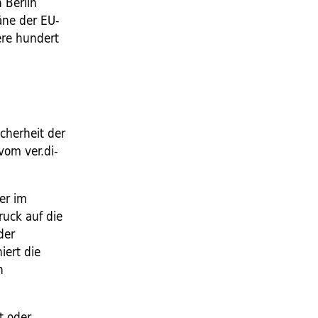
 Berlin
äne der EU-
re hundert
cherheit der
vom ver.di-
er im
ruck auf die
der
ert die
n
t oder