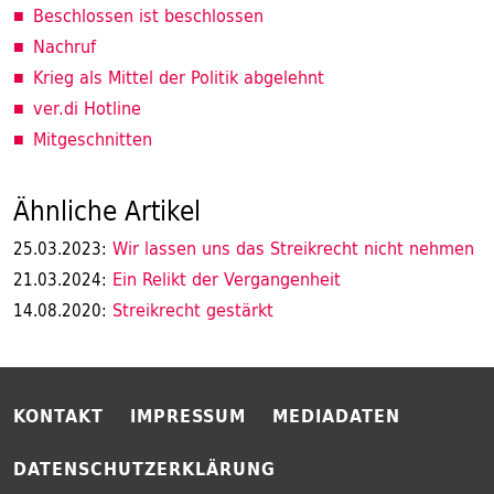
Beschlossen ist beschlossen
Nachruf
Krieg als Mittel der Politik abgelehnt
ver.di Hotline
Mitgeschnitten
Ähnliche Artikel
Wir lassen uns das Streikrecht nicht nehmen
25.03.2023:
Ein Relikt der Vergangenheit
21.03.2024:
Streikrecht gestärkt
14.08.2020:
KONTAKT
IMPRESSUM
MEDIADATEN
DATENSCHUTZERKLÄRUNG