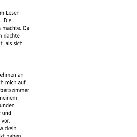
im Lesen
. Die
en machte. Da
ch dachte
, als sich
 Lehmen an
ch mich auf
rbeitszimmer
n meinem
 runden
r und
 vor,
twickeln
kt haben,