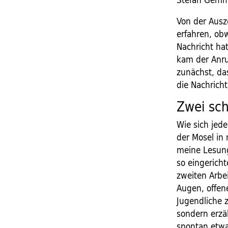
Von der Ausz
erfahren, ob
Nachricht ha
kam der Anru
zunächst, das
die Nachricht
Zwei sch
Wie sich jed
der Mosel in
meine Lesung
so eingericht
zweiten Arbe
Augen, offen
Jugendliche z
sondern erzäh
spontan etw