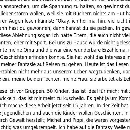
m ansprechen, um die Spannung zu halten, so gewinnst du 
 lieber stören wollen, weil sie mit Büchern nichts am Hut
ren Augen lesen kannst: "Okay, ich hör mal hin, vielleicht i
ann hast du gewonnen, dann kannst du sie packen. In gew
diese Ablehnung sogar. Ich hatte Eltern, die auch nicht vie
nten, eher mit Sport. Bei uns zu Hause wurde nicht geles
nte meine Oma und die war eine wunderbare Erzähloma, 
Geschichten erfinden konnte. Sie hat wohl das Interesse i
 meiner Fantasie auf Reisen zu gehen. Heute ist das Lesen
rzählen nicht mehr aus unserem Leben wegzudenken, dann
 ein, meine beiden Töchter, meine Frau, sie arbeitet als Le
ese ich vor Gruppen. 50 Kinder, das ist ideal für mich; mit
wickeln, das ist mir meist zu kuschelig. Es geht ja um Kom
ch mache diese Arbeit jetzt seit 15 Jahren. In der Zeit hat 
e Jugendlichen und auch die Kinder wollen Geschichten, in
ch Gewalt herstellt; Michel und Pippi, die waren vorgeste
ächtig was umgekrempelt. Ich habe auf die Fantasy-Welle 