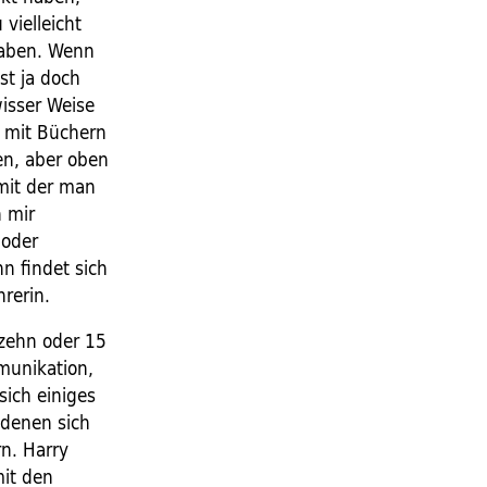
vielleicht
 haben. Wenn
st ja doch
isser Weise
l mit Büchern
en, aber oben
mit der man
n mir
 oder
 findet sich
hrerin.
 zehn oder 15
munikation,
sich einiges
 denen sich
rn. Harry
mit den