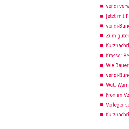
ver.di ver
Jetzt mit P
ver.di-Bu
Zum guten
Kurznachr
Krasser Re
Wie Bauer
ver.di-Bu
Wut, Warns
Fron im Ve
Verleger s
Kurznachr