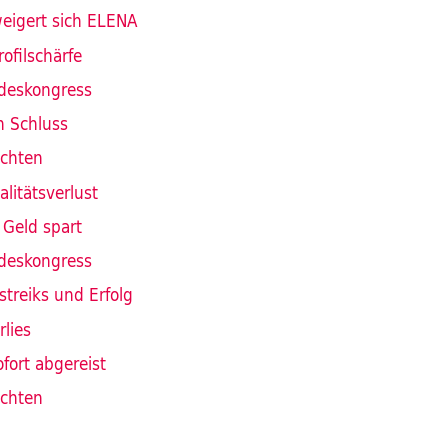
weigert sich ELENA
rofilschärfe
ndeskongress
 Schluss
ichten
alitätsverlust
 Geld spart
ndeskongress
treiks und Erfolg
rlies
ofort abgereist
ichten