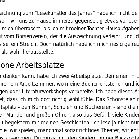
eichnung zum "Lesekünstler des Jahres" habe ich nicht be
wohl wir uns zu Hause immerzu gegenseitig etwas vorlesen
t mich überrascht, als ich mit meiner Tochter Hausaufgab
f vom Börsenverein, der die Auszeichnung verleiht, und i
 sei ein Streich. Doch natürlich habe ich mich riesig gefreut
 als wahr herausstellte.
öne Arbeitsplätze
er denken kann, habe ich zwei Arbeitsplätze. Den einen in
 meinem Arbeitszimmer, wo meine Bücher entstehen und i
en oder Literaturworkshops vorbereite. Ich habe dieses A
et, dass ich mich dort richtig wohl fühle. Das Schönste a
itsplatz - den Bühnen, Schulen und Büchereien - sind die
en Münder und großen Ohren, also das Gefühl, viele Kinde
u begeistern mit meinen Geschichten. Ich lese ja nicht nur
le, wir spielen, manchmal sogar richtiges Theater, wir en
as zusammen. Du musst mit den Kindern immer Blickkonta