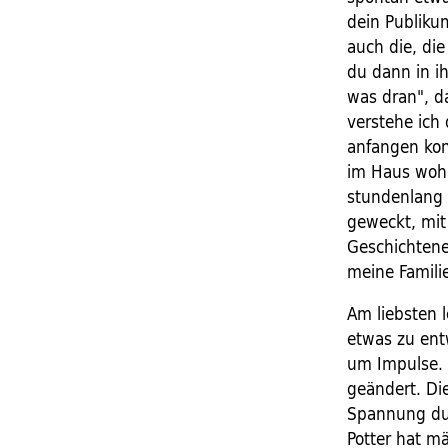
dein Publiku
auch die, die
du dann in ih
was dran", d
verstehe ich 
anfangen kon
im Haus woh
stundenlang 
geweckt, mit
Geschichtene
meine Familie
Am liebsten l
etwas zu ent
um Impulse. I
geändert. Di
Spannung dur
Potter hat m